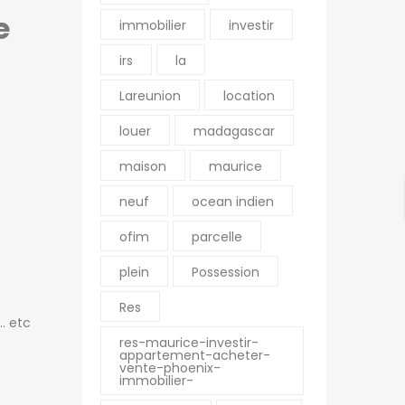
e
immobilier
investir
irs
la
Lareunion
location
louer
madagascar
maison
maurice
neuf
ocean indien
ofim
parcelle
plein
Possession
Res
… etc
res-maurice-investir-
appartement-acheter-
vente-phoenix-
immobilier-