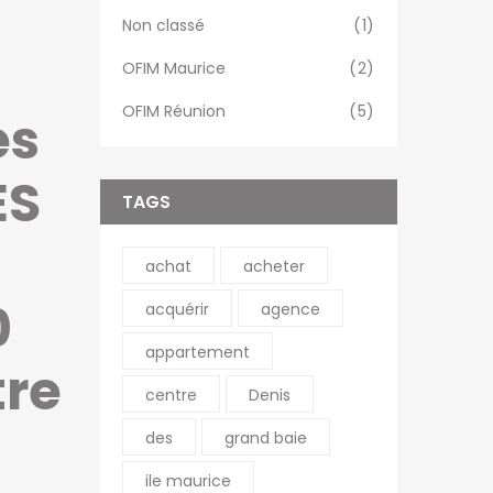
Non classé
(1)
OFIM Maurice
(2)
OFIM Réunion
(5)
es
ES
TAGS
achat
acheter
0
acquérir
agence
appartement
tre
centre
Denis
des
grand baie
ile maurice