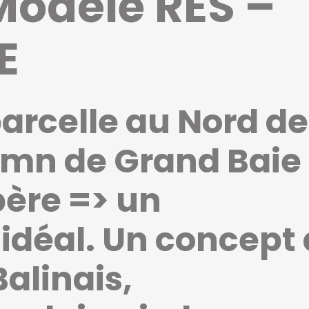
Modèle RES –
E
arcelle au Nord de 
5mn de Grand Baie 
ère => un
déal. Un concept 
Balinais,