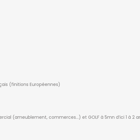
çais (finitions Européennes)
rcial (ameublement, commerces…) et GOLF à 5mn d’ici 1 à 2 a
QUARTIERS D’ANTANANARIVO
ANNONCES PA