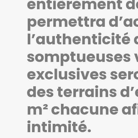
entièrement de
permettra d’a
l’authenticité 
somptueuses v
exclusives ser
des terrains d
m² chacune afi
intimité.