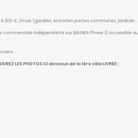
0 à 300 € /mois (gardien, entretien parties communes, jardinier…
ne commerciale indépendante sur BALINEA Phase 1) accessible a
orains…
VREZ LES PHOTOS Ci dessous de la 1ère villa LIVREE :