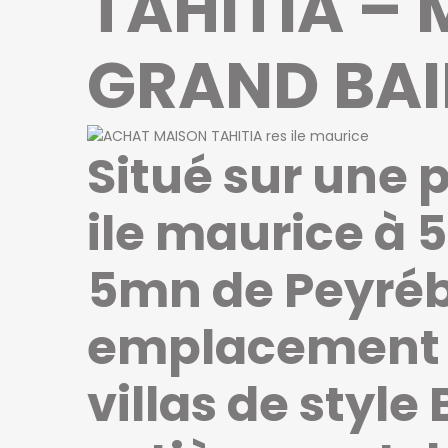
TAHITIA –
GRAND BAI
Situé sur une p
ile maurice à 
5mn de Peyréb
emplacement i
villas de style 