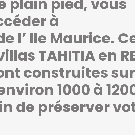
 plain pied, vous
ccéder à
de l’ Ile Maurice. C
illas TAHITIA en
R
ont construites sur
’environ 1000 à 120
n de préserver vo