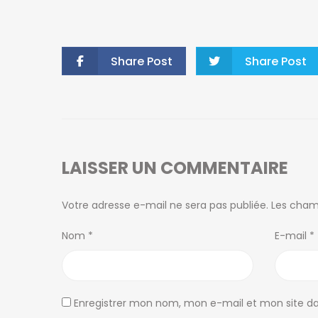
Antsahavola
1, rue Rainotovo 101 Antananarivo.
+261 20 22 218 67
Share Post
Share Post
tana@ofim.mg
Ivandry
Immeuble Discovery 101 Antananarivo.
+261 34 98 671 10
LAISSER UN COMMENTAIRE
ivandry@ofim.mg
Votre adresse e-mail ne sera pas publiée.
Les cham
Ambohibao
39 Ebis 101 Antananarivo.
Nom
*
E-mail
*
+261 20 22 443 00
tana2@ofim.mg
Enregistrer mon nom, mon e-mail et mon site d