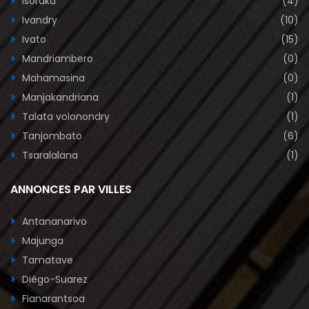
Isoraka
(4)
Ivandry
(10)
Ivato
(15)
Mandriambero
(0)
Mahamasina
(0)
Manjakandriana
(1)
Talata volonondry
(1)
Tanjombato
(6)
Tsaralalana
(1)
ANNONCES PAR VILLES
Antananarivo
Majunga
Tamatave
Diégo-Suarez
Fianarantsoa