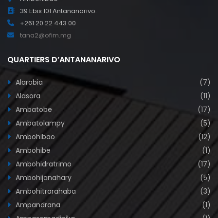
39 Ebis 101 Antananarivo.
+261 20 22 443 00
tana2@ofim.mg
QUARTIERS D’ANTANANARIVO
Alarobia
(7)
Alasora
(11)
Ambatobe
(17)
Ambatolampy
(5)
Ambohibao
(12)
Ambohibe
(1)
Ambohidratrimo
(17)
Ambohijanahary
(5)
Ambohitrarahaba
(3)
Ampandrana
(1)