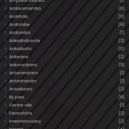
Ampasamadinika
(1)
Andavamamba
(0)
Andohalo
(0)
Androhibe
(9)
Androndra
(1)
Ankadindravola
(2)
Ankadivato
(0)
Ankerana
(2)
Ankorondrano
(11)
Antanandrano
(1)
Antaninandro
(1)
Antsakaviro
(2)
By pass
(8)
Centre ville
(1)
Faravohitra
(2)
Imerinafovoany
(2)