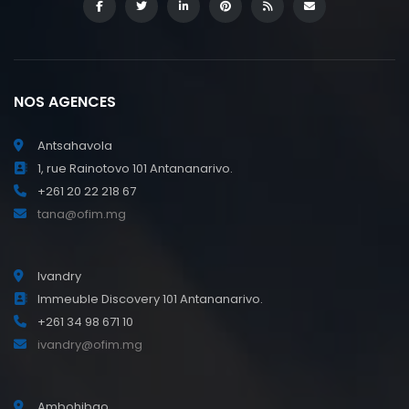
NOS AGENCES
Antsahavola
1, rue Rainotovo 101 Antananarivo.
+261 20 22 218 67
tana@ofim.mg
Ivandry
Immeuble Discovery 101 Antananarivo.
+261 34 98 671 10
ivandry@ofim.mg
Ambohibao