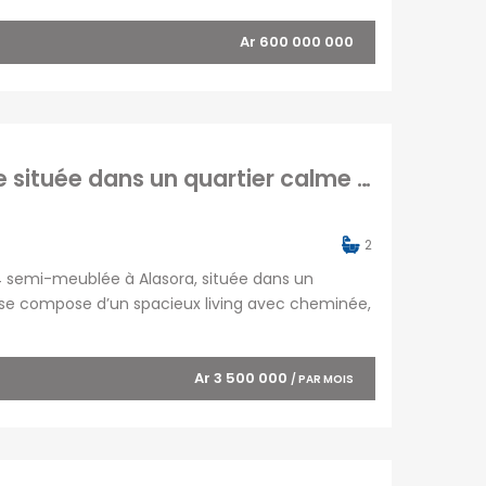
Ar 600 000 000
À louer une superbe villa T4 semi-meublée située dans un quartier calme à Alsaora
2
F4 semi-meublée à Alasora, située dans un
lle se compose d’un spacieux living avec cheminée,
arentale avec salle de bain privative et placards,
Ar 3 500 000
/ PAR MOIS