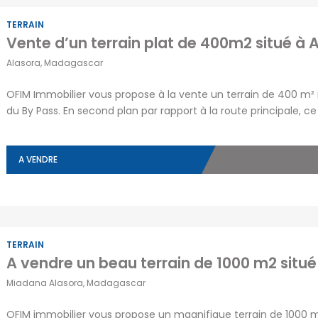
TERRAIN
Alasora, Madagascar
OFIM Immobilier vous propose à la vente un terrain de 400 m²
du By Pass. En second plan par rapport à la route principale, 
et en plein développement. Viabilisé, avec des poteaux d’électric
ce […]
A VENDRE
TERRAIN
Miadana Alasora, Madagascar
QUARTIERS D’ANTANANARIVO
ANNONCES PA
OFIM immobilier vous propose un magnifique terrain de 1000