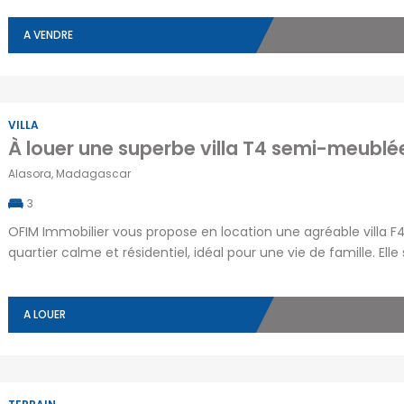
cadre de vie […]
A VENDRE
VILLA
Alasora, Madagascar
3
OFIM Immobilier vous propose en location une agréable villa 
quartier calme et résidentiel, idéal pour une vie de famille. E
d’une salle à manger, d’une cuisine fonctionnelle, d’une suite p
de deux chambres supplémentaires, […]
A LOUER