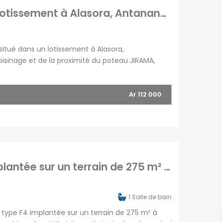
À vendre terrain de 800 m2 situé dans un lotissement à Alasora, Antananarivo
situé dans un lotissement à Alasora,
isinage et de la proximité du poteau JIRAMA,
re du By-pass. Idéal pour un projet de
Ar 112 000
En vente une maison basse de type F4 implantée sur un terrain de 275 m² à Alasoara Madagascar
1
Salle de bain
type F4 implantée sur un terrain de 275 m² à