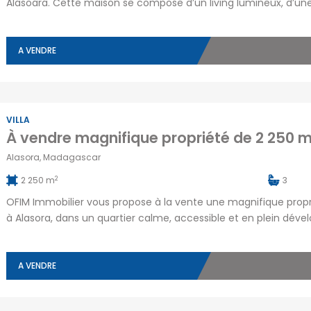
Alasoara. Cette maison se compose d’un living lumineux, d’une 
que d’une salle d’eau. Située en bord de route principale dans 
A VENDRE
VILLA
Alasora, Madagascar
2
2 250 m
3
OFIM Immobilier vous propose à la vente une magnifique prop
à Alasora, dans un quartier calme, accessible et en plein dé
bâtis, dont une spacieuse villa de type F8 et une salle événeme
équipée d’une cuisine ouverte […]
A VENDRE