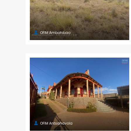
Antsahavola
1, rue Rainotovo 101 Antananarivo.
+261 20 22 218 67
tana@ofim.mg
OFIM Ambohibao
Ivandry
Immeuble Discovery 101 Antananarivo.
+261 34 98 671 10
ivandry@ofim.mg
Ambohibao
39 Ebis 101 Antananarivo.
+261 20 22 443 00
tana2@ofim.mg
OFIM Antsahavola