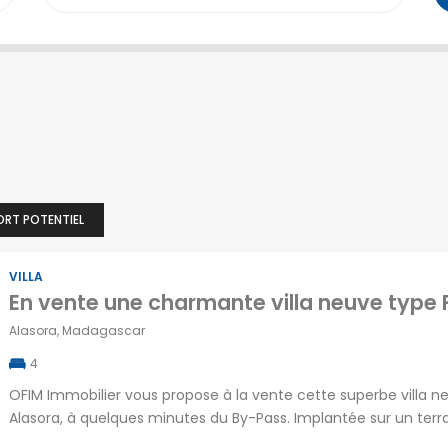
ORT POTENTIEL
VILLA
Alasora, Madagascar
4
OFIM Immobilier vous propose à la vente cette superbe villa n
Alasora, à quelques minutes du By-Pass. Implantée sur un terra
emplacement privilégié avec un accès facile par route pavée, 