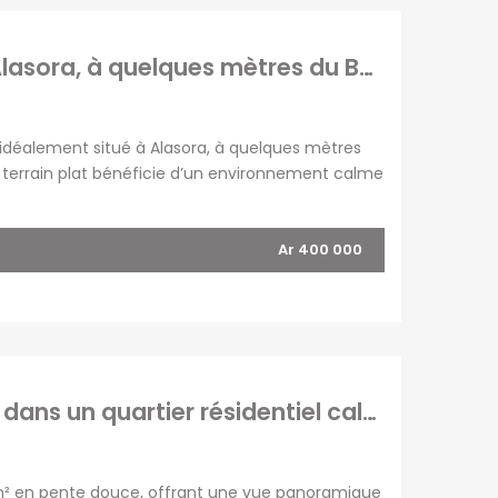
Vente d’un terrain plat de 400m2 situé à Alasora, à quelques mètres du By Pass
 idéalement situé à Alasora, à quelques mètres
ce terrain plat bénéficie d’un environnement calme
ité déjà installés, il dispose d’un accès facile,
Ar 400 000
A vendre un beau terrain de 1000 m2 situé dans un quartier résidentiel calme à Miadana Alasora
R VILLES
NOS AUTRES SITES
 m² en pente douce, offrant une vue panoramique