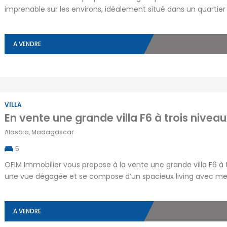
imprenable sur les environs, idéalement situé dans un quartier
Alarobia
(7)
Ankadivato
(0)
Antananariv
Alasora. Ce terrain bénéficie d’un environnement paisible, parf
Alasora
(12)
Ankerana
(2)
Majunga
est facilité par une route pavée, avec […]
Ambatobe
(18)
Ankorondrano
(11)
Tamatave
A VENDRE
Ambatolampy
(5)
Antanandrano
(1)
MADAGASCA
Ambohibao
(12)
Antaninandro
(1)
Ambohibe
(1)
Antsakaviro
(2)
By pass
(8)
(17)
VILLA
Ambohidratrimo
Centre ville
(1)
En vente une grande villa F6 à trois niveau
Faravohitra
(2)
(5)
Alasora, Madagascar
Ambohijanahary
Imerinafovoany
(2)
5
Isoraka
(4)
(3)
Ambohitrarahaba
OFIM Immobilier vous propose à la vente une grande villa F6 à 
Ivandry
(10)
Ampandrana
(1)
une vue dégagée et se compose d’un spacieux living avec mez
Ivato
(15)
trouverez également quatre chambres, une salle de bain, une s
(1)
Mandriambero
(0)
technique. À […]
Ampasamadinika
Mahamasina
(0)
A VENDRE
Andavamamba
(0)
Manjakandriana
(1)