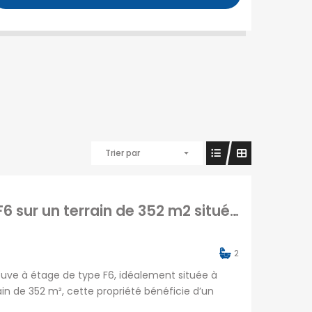
Trier par
En vente une charmante villa neuve type F6 sur un terrain de 352 m2 située à Alasora Madagascar
2
euve à étage de type F6, idéalement située à
in de 352 m², cette propriété bénéficie d’un
dans un quartier résidentiel calme offrant un