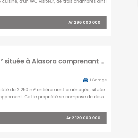
cuisine, d’un WC visiteur, de trois chambres ainsi
un quartier en plein développement, elle […]
Ar 296 000 000
À vendre magnifique propriété de 2 250 m² située à Alasora comprenant deux bâtis : une villa T8 et une salle événementielle
1
Garage
riété de 2 250 m² entièrement aménagée, située
veloppement. Cette propriété se compose de deux
ntielle pouvant accueillir jusqu’à 50 personnes,
Ar 2 120 000 000