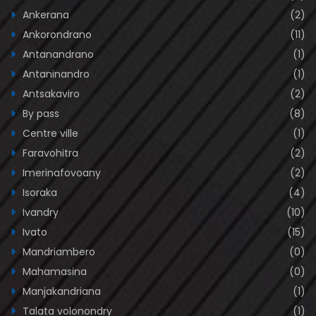
Ankerana
(2)
Ankorondrano
(11)
Antanandrano
(1)
Antaninandro
(1)
Antsakaviro
(2)
By pass
(8)
Centre ville
(1)
Faravohitra
(2)
Imerinafovoany
(2)
Isoraka
(4)
Ivandry
(10)
Ivato
(15)
Mandriambero
(0)
Mahamasina
(0)
Manjakandriana
(1)
Talata volonondry
(1)