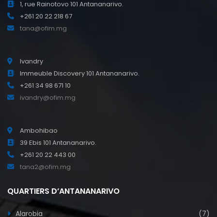
1, rue Rainotovo 101 Antananarivo.
+261 20 22 218 67
tana@ofim.mg
Ivandry
Immeuble Discovery 101 Antananarivo.
+261 34 98 671 10
ivandry@ofim.mg
Ambohibao
39 Ebis 101 Antananarivo.
+261 20 22 443 00
tana2@ofim.mg
QUARTIERS D’ANTANANARIVO
Alarobia
(7)