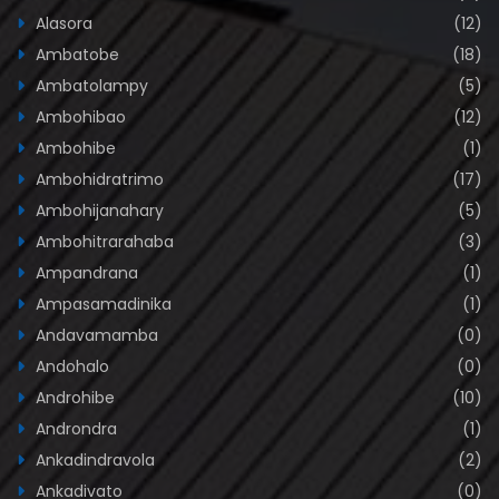
Alasora
(12)
Ambatobe
(18)
Ambatolampy
(5)
Ambohibao
(12)
Ambohibe
(1)
Ambohidratrimo
(17)
Ambohijanahary
(5)
Ambohitrarahaba
(3)
Ampandrana
(1)
Ampasamadinika
(1)
Andavamamba
(0)
Andohalo
(0)
Androhibe
(10)
Androndra
(1)
Ankadindravola
(2)
Ankadivato
(0)