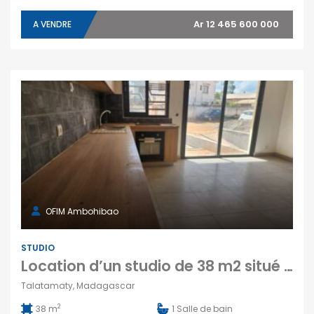
Ar 12 465 600 000
A VENDRE
OFIM Ambohibao
STUDIO
Location d’un studio de 38 m2 situé dans un immeuble neuf de standing situé à Talatamaty Tananarive
Talatamaty, Madagascar
2
38 m
1
Salle de bain