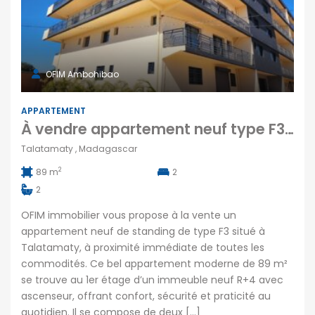
OFIM Ambohibao
APPARTEMENT
À vendre appartement neuf type F3 de 89 m2 situé proche des commodités à Talatamaty Madagascar
Talatamaty , Madagascar
2
89 m
2
2
OFIM immobilier vous propose à la vente un
appartement neuf de standing de type F3 situé à
Talatamaty, à proximité immédiate de toutes les
commodités. Ce bel appartement moderne de 89 m²
se trouve au 1er étage d’un immeuble neuf R+4 avec
ascenseur, offrant confort, sécurité et praticité au
quotidien. Il se compose de deux […]