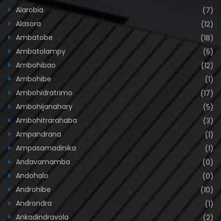
Alarobia
(7)
Alasora
(12)
Ambatobe
(18)
Ambatolampy
(5)
Ambohibao
(12)
Ambohibe
(1)
Ambohidratrimo
(17)
Ambohijanahary
(5)
Ambohitrarahaba
(3)
Ampandrana
(1)
Ampasamadinika
(1)
Andavamamba
(0)
Andohalo
(0)
Androhibe
(10)
Androndra
(1)
Ankadindravola
(2)