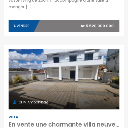
vaste living de 200 m², accompagné d’une salle à
manger […]
Ar 5 520 000 000
A VENDRE
OFIM Ambohibao
VILLA
En vente une charmante villa neuve type F6 sur un terrain de 352 m2 située à Alasora Madagascar