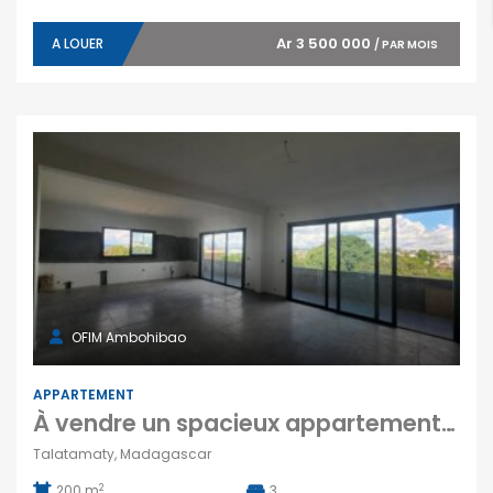
Ar 3 500 000
A LOUER
/ PAR MOIS
OFIM Ambohibao
APPARTEMENT
À vendre un spacieux appartement T4 de 200 m2 situé dans un immeuble neuf dans un quartier résidentiel à Talatamaty Tananarive
Talatamaty, Madagascar
2
200 m
3