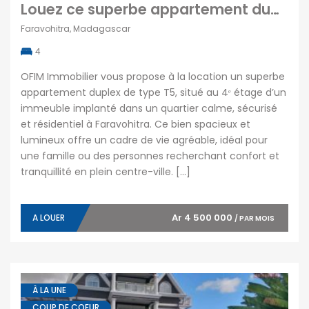
Louez ce superbe appartement duplex de type F5 situé dans un quartier calme sécurisé et résidentiel à Faravohitra
Faravohitra, Madagascar
4
OFIM Immobilier vous propose à la location un superbe
appartement duplex de type T5, situé au 4ᵉ étage d’un
immeuble implanté dans un quartier calme, sécurisé
et résidentiel à Faravohitra. Ce bien spacieux et
lumineux offre un cadre de vie agréable, idéal pour
une famille ou des personnes recherchant confort et
tranquillité en plein centre-ville. […]
Ar 4 500 000
A LOUER
/ PAR MOIS
À LA UNE
COUP DE COEUR