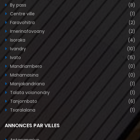
By pass
(8)
Centre ville
(1)
Faravohitra
(2)
Imerinafovoany
(2)
Isoraka
(4)
Ivandry
(10)
Ivato
(15)
Mandriambero
(0)
Mahamasina
(0)
Manjakandriana
(1)
Talata volonondry
(1)
Tanjombato
(6)
Tsaralalana
(1)
ANNONCES PAR VILLES
Antananarivo