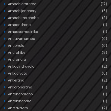
Ambohidratrimo
(17)
Ambohijanahary
(5)
Ambohitrarahaba
(3)
Ampandrana
(1)
Ampasamadinika
(1)
Andavamamba
(0)
Andohalo
(0)
Androhibe
(9)
Androndra
(1)
Ankadindravola
(2)
Ankadivato
(0)
Ankerana
(2)
Ankorondrano
(11)
Antanandrano
(1)
Antaninandro
(1)
Antsakaviro
(2)