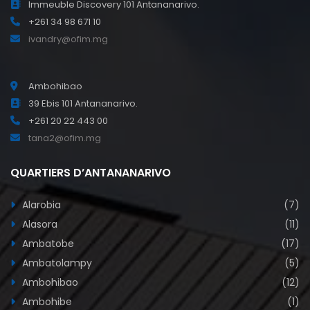
Immeuble Discovery 101 Antananarivo.
+261 34 98 671 10
ivandry@ofim.mg
Ambohibao
39 Ebis 101 Antananarivo.
+261 20 22 443 00
tana2@ofim.mg
QUARTIERS D’ANTANANARIVO
Alarobia
(7)
Alasora
(11)
Ambatobe
(17)
Ambatolampy
(5)
Ambohibao
(12)
Ambohibe
(1)