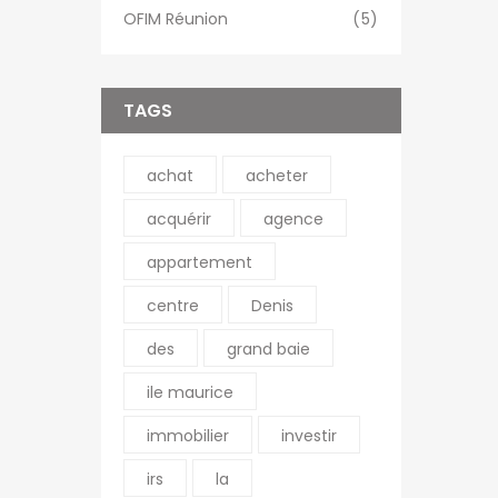
OFIM Réunion
(5)
TAGS
achat
acheter
acquérir
agence
appartement
centre
Denis
R VILLES
NOS AUTRES SITES
des
grand baie
o
Diégo-Suarez
OFIM site web du
ile maurice
groupe
Fianarantsoa
immobilier
investir
OFIM Île de la Réunion
Tuléar
irs
la
OFIM Île Maurice
R