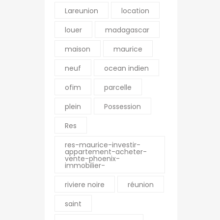
OFIM Commerces
Lareunion
location
OFIM Annonces
louer
madagascar
Vidéos
maison
maurice
OFIM Top Annonces
Immobilier Ouest la
neuf
ocean indien
Réunion
ofim
parcelle
Le Blog d’OFIM
Madagascar
plein
Possession
Res
res-maurice-investir-
appartement-acheter-
vente-phoenix-
immobilier-
riviere noire
réunion
saint