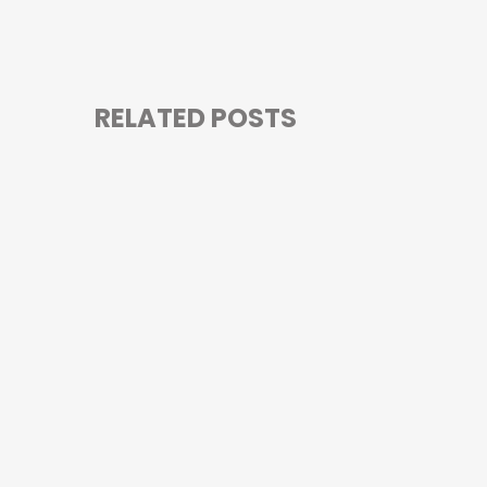
RELATED POSTS
NEWSLETTER
©2026 – OFIM Madagascar By
MyWeb
–
Hôtel à
Madagascar