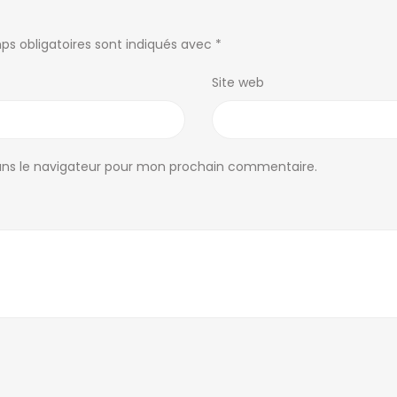
QUARTIERS D’ANTANANARIVO
ANNONCES PA
ps obligatoires sont indiqués avec
*
Alarobia
(7)
Ankadivato
(0)
Antananariv
Site web
Alasora
(12)
Ankerana
(2)
Majunga
Ambatobe
(17)
Ankorondrano
(11)
Tamatave
Ambatolampy
(5)
Antanandrano
(1)
MADAGASCA
Ambohibao
(12)
Antaninandro
(1)
ans le navigateur pour mon prochain commentaire.
Ambohibe
(1)
Antsakaviro
(2)
By pass
(8)
(17)
Ambohidratrimo
Centre ville
(1)
Faravohitra
(2)
(5)
Ambohijanahary
Imerinafovoany
(2)
Isoraka
(4)
(3)
Ambohitrarahaba
Ivandry
(10)
Ampandrana
(1)
Ivato
(15)
(1)
Mandriambero
(0)
Ampasamadinika