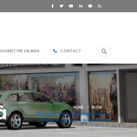
SOUMETTRE UN BIEN
CONTACT
à
HOME
BLOG
LES PARAMÈTRES À CONSIDÉRER AVANT DE
DÉCIDER OÙ SE LOGER À ANTANANARIVO