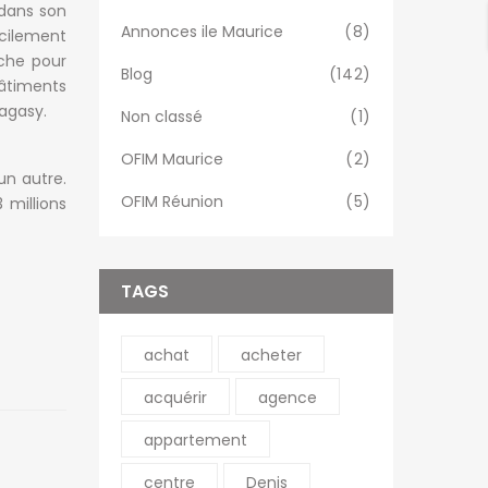
 dans son
Annonces ile Maurice
(8)
cilement
oche pour
Blog
(142)
 bâtiments
agasy.
Non classé
(1)
OFIM Maurice
(2)
un autre.
OFIM Réunion
(5)
 millions
TAGS
achat
acheter
acquérir
agence
appartement
centre
Denis