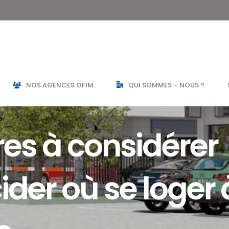
NOS AGENCES OFIM
QUI SOMMES – NOUS ?
es à considérer
der où se loger 