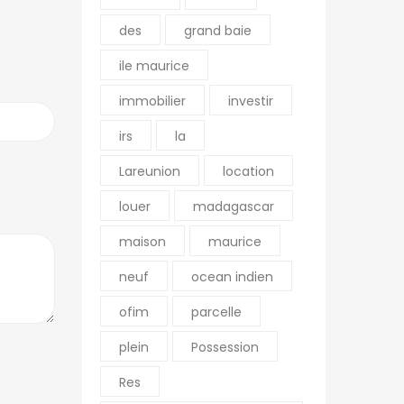
R VILLES
NOS AUTRES SITES
des
grand baie
o
Diégo-Suarez
OFIM site web du
ile maurice
groupe
Fianarantsoa
immobilier
investir
OFIM Île de la Réunion
Tuléar
irs
la
OFIM Île Maurice
R
OFIM Commerces
Lareunion
location
OFIM Annonces
louer
madagascar
Vidéos
maison
maurice
OFIM Top Annonces
Immobilier Ouest la
neuf
ocean indien
Réunion
ofim
parcelle
Le Blog d’OFIM
Madagascar
plein
Possession
Res