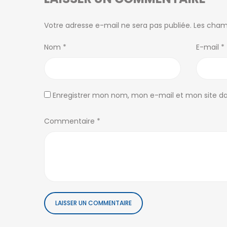
NOS AGENCES
Votre adresse e-mail ne sera pas publiée.
Les cham
Antsahavola
Nom
*
E-mail
*
1, rue Rainotovo 101 Antananarivo.
+261 20 22 218 67
tana@ofim.mg
Enregistrer mon nom, mon e-mail et mon site d
Ivandry
Commentaire
*
Immeuble Discovery 101 Antananarivo.
+261 34 98 671 10
ivandry@ofim.mg
Ambohibao
39 Ebis 101 Antananarivo.
+261 20 22 443 00
tana2@ofim.mg