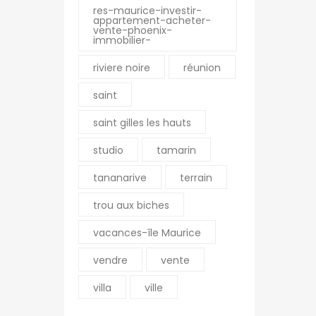
res-maurice-investir-
appartement-acheter-
vente-phoenix-
immobilier-
riviere noire
réunion
saint
saint gilles les hauts
studio
tamarin
tananarive
terrain
trou aux biches
vacances-île Maurice
vendre
vente
villa
ville
Soumettre un bien
Mentions légales
Contact