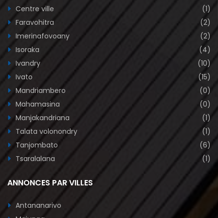
Centre ville
(1)
Faravohitra
(2)
Imerinafovoany
(2)
Isoraka
(4)
Ivandry
(10)
Ivato
(15)
Mandriambero
(0)
Mahamasina
(0)
Manjakandriana
(1)
Talata volonondry
(1)
Tanjombato
(6)
Tsaralalana
(1)
ANNONCES PAR VILLES
Antananarivo