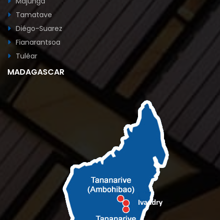
Majunga
Tamatave
Diégo-Suarez
Fianarantsoa
Tuléar
MADAGASCAR