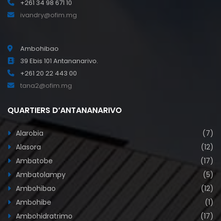
+261 34 98 671 10
ivandry@ofim.mg
Ambohibao
39 Ebis 101 Antananarivo.
+261 20 22 443 00
tana2@ofim.mg
QUARTIERS D’ANTANANARIVO
Alarobia
(7)
Alasora
(12)
Ambatobe
(17)
Ambatolampy
(5)
Ambohibao
(12)
Ambohibe
(1)
Ambohidratrimo
(17)