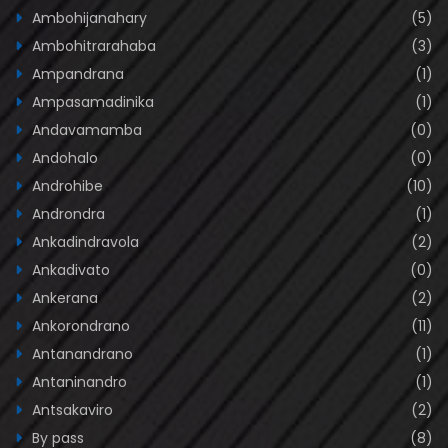
Ambohijanahary
(5)
Ambohitrarahaba
(3)
Ampandrana
(1)
Ampasamadinika
(1)
Andavamamba
(0)
Andohalo
(0)
Androhibe
(10)
Androndra
(1)
Ankadindravola
(2)
Ankadivato
(0)
Ankerana
(2)
Ankorondrano
(11)
Antanandrano
(1)
Antaninandro
(1)
Antsakaviro
(2)
By pass
(8)