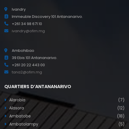
Ivandry
Immeuble Discovery 101 Antananarivo.
+261 34 98 671 10
ivandry@ofim.mg
Ambohibao
39 Ebis 101 Antananarivo.
+261 20 22 443 00
tana2@ofim.mg
QUARTIERS D’ANTANANARIVO
Alarobia
(7)
Alasora
(12)
Ambatobe
(18)
Ambatolampy
(5)