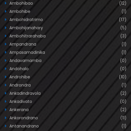
Ambohibao
(12)
Ambohibe
(1)
Ambohidratrimo
(17)
Ambohijanahary
(5)
Ambohitrarahaba
(3)
Ampandrana
(1)
Ampasamadinika
(1)
Andavamamba
(0)
Andohalo
(0)
Androhibe
(10)
Androndra
(1)
Ankadindravola
(2)
Ankadivato
(0)
Ankerana
(2)
Ankorondrano
(11)
Antanandrano
(1)