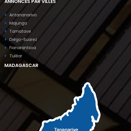
ANNONCES PAR VILLES
Antananarivo
Majunga
Tamatave
Diégo-Suarez
Fianarantsoa
Tuléar
MADAGASCAR