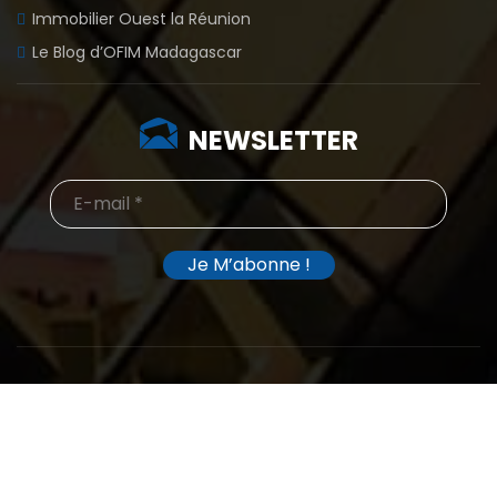
Immobilier Ouest la Réunion
Le Blog d’OFIM Madagascar
NEWSLETTER
©2026 – OFIM Madagascar By
MyWeb
–
Hôtel à Madagascar
Home
Soumettre un bien
Mentions légales
Contact