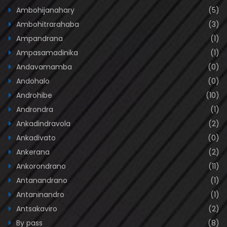
Ambohijanahary
(5)
Ambohitrarahaba
(3)
Ampandrana
(1)
Ampasamadinika
(1)
Andavamamba
(0)
Andohalo
(0)
Androhibe
(10)
Androndra
(1)
Ankadindravola
(2)
Ankadivato
(0)
Ankerana
(2)
Ankorondrano
(11)
Antanandrano
(1)
Antaninandro
(1)
Antsakaviro
(2)
By pass
(8)