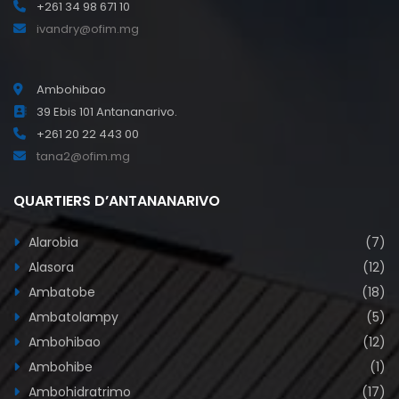
+261 34 98 671 10
ivandry@ofim.mg
Ambohibao
39 Ebis 101 Antananarivo.
+261 20 22 443 00
tana2@ofim.mg
QUARTIERS D’ANTANANARIVO
Alarobia
(7)
Alasora
(12)
Ambatobe
(18)
Ambatolampy
(5)
Ambohibao
(12)
Ambohibe
(1)
Ambohidratrimo
(17)