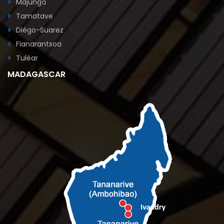
Majunga
Tamatave
Diégo-Suarez
Fianarantsoa
Tuléar
MADAGASCAR