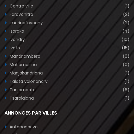
Centre ville
(1)
Faravohitra
(2)
Imerinafovoany
(2)
Isoraka
(4)
Ivandry
(10)
Ivato
(15)
Mandriambero
(0)
Mahamasina
(0)
Manjakandriana
(1)
Talata volonondry
(1)
Tanjombato
(6)
Tsaralalana
(1)
ANNONCES PAR VILLES
Antananarivo