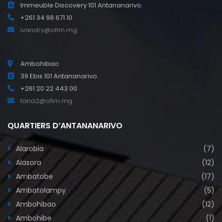
Immeuble Discovery 101 Antananarivo.
+261 34 98 671 10
ivandry@ofim.mg
Ambohibao
39 Ebis 101 Antananarivo.
+261 20 22 443 00
tana2@ofim.mg
QUARTIERS D’ANTANANARIVO
Alarobia
(7)
Alasora
(12)
Ambatobe
(17)
Ambatolampy
(5)
Ambohibao
(12)
Ambohibe
(1)