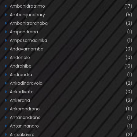
Ambohidratrimo
(17)
Ambohijanahary
(5)
Ambohitrarahaba
(3)
Ampandrana
(1)
Ampasamadinika
(1)
Andavamamba
(0)
Andohalo
(0)
Androhibe
(10)
Androndra
(1)
Ankadindravola
(2)
Ankadivato
(0)
Ankerana
(2)
Ankorondrano
(11)
Antanandrano
(1)
Antaninandro
(1)
Antsakaviro
(2)