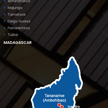
Antananarivo
Majunga
Tamatave
Diégo-Suarez
Fianarantsoa
Tuléar
MADAGASCAR