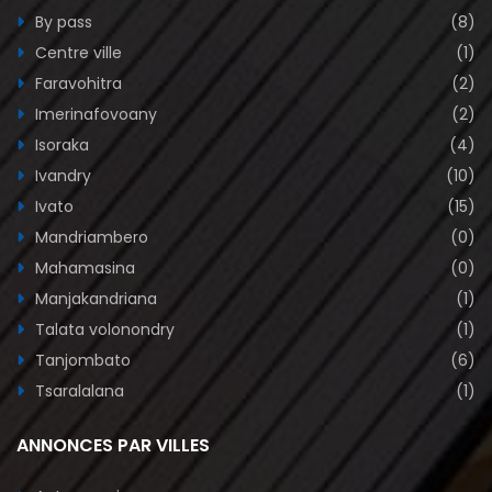
By pass
(8)
Centre ville
(1)
Faravohitra
(2)
Imerinafovoany
(2)
Isoraka
(4)
Ivandry
(10)
Ivato
(15)
Mandriambero
(0)
Mahamasina
(0)
Manjakandriana
(1)
Talata volonondry
(1)
Tanjombato
(6)
Tsaralalana
(1)
ANNONCES PAR VILLES