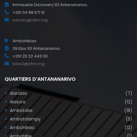
Immeuble Discovery 101 Antananarivo.
+261 34 98 671 10
ivandry@ofim.mg
Ambohibao
39 Ebis 101 Antananarivo.
+261 20 22 443 00
tana2@ofim.mg
QUARTIERS D’ANTANANARIVO
Alarobia
(7)
Alasora
(12)
Ambatobe
(18)
Ambatolampy
(5)
Ambohibao
(12)
Ambohibe
(1)