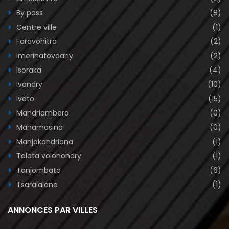
By pass
(8)
Centre ville
(1)
Faravohitra
(2)
Imerinafovoany
(2)
Isoraka
(4)
Ivandry
(10)
Ivato
(15)
Mandriambero
(0)
Mahamasina
(0)
Manjakandriana
(1)
Talata volonondry
(1)
Tanjombato
(6)
Tsaralalana
(1)
ANNONCES PAR VILLES