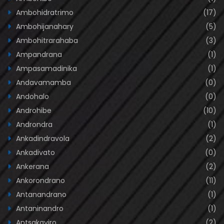
Ambohidratrimo
(17)
Ambohijanahary
(5)
Ambohitrarahaba
(3)
Ampandrana
(1)
Ampasamadinika
(1)
Andavamamba
(0)
Andohalo
(0)
Androhibe
(10)
Androndra
(1)
Ankadindravola
(2)
Ankadivato
(0)
Ankerana
(2)
Ankorondrano
(11)
Antanandrano
(1)
Antaninandro
(1)
Antsakaviro
(2)