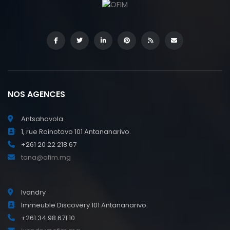
NOS AGENCES
Antsahavola
1, rue Rainotovo 101 Antananarivo.
+261 20 22 218 67
tana@ofim.mg
Ivandry
Immeuble Discovery 101 Antananarivo.
+261 34 98 671 10