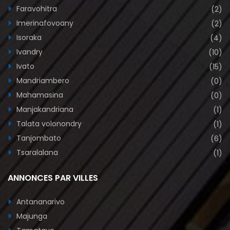
Faravohitra
(2)
Imerinafovoany
(2)
Isoraka
(4)
Ivandry
(10)
Ivato
(15)
Mandriambero
(0)
Mahamasina
(0)
Manjakandriana
(1)
Talata volonondry
(1)
Tanjombato
(6)
Tsaralalana
(1)
ANNONCES PAR VILLES
Antananarivo
Majunga