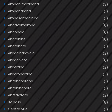
Ambohitrarahaba
(3)
Ampandrana
(1)
Ampasamadinika
(1)
Andavamamba
(0)
Andohalo
(0)
Androhibe
(10)
Androndra
(1)
Ankadindravola
(2)
Ankadivato
(0)
Ankerana
(2)
Ankorondrano
(11)
Antanandrano
(1)
Antaninandro
(1)
Antsakaviro
(2)
By pass
(8)
Centre ville
(1)