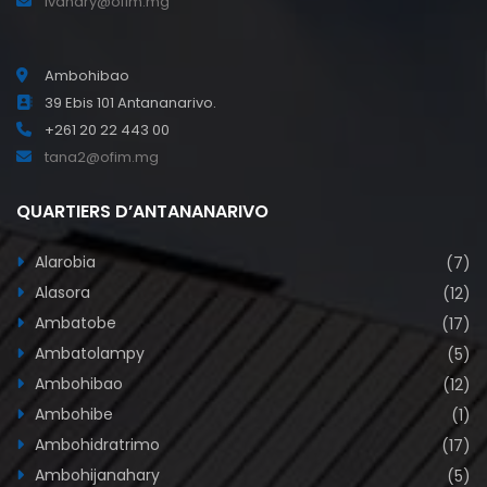
ivandry@ofim.mg
Ambohibao
39 Ebis 101 Antananarivo.
+261 20 22 443 00
tana2@ofim.mg
QUARTIERS D’ANTANANARIVO
Alarobia
(7)
Alasora
(12)
Ambatobe
(17)
Ambatolampy
(5)
Ambohibao
(12)
Ambohibe
(1)
Ambohidratrimo
(17)
Ambohijanahary
(5)