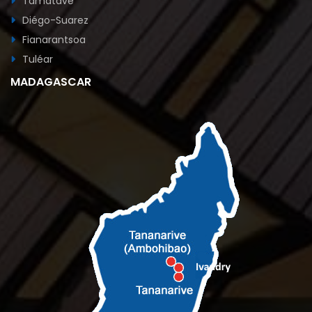
Tamatave
Diégo-Suarez
Fianarantsoa
Tuléar
MADAGASCAR