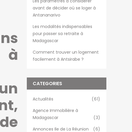
Les paramètres à considérer
avant de décider où se loger à
Antananarivo
Les modalités indispensables
ns
pour passer sa retraite à
Madagascar
 à
Comment trouver un logement
facilement à Antsirabe ?
un
CATEGORIES
t,
Actualités
(61)
Agence Immobilière à
 de
Madagascar
(3)
Annonces Ile de La Réunion
(6)