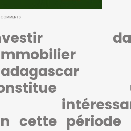
 COMMENTS
Investir da
’immobilier
adagascar
constitue 
 intéressan
 cette période