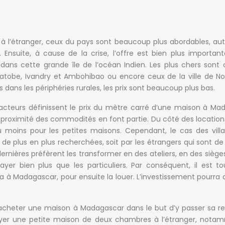
à l’étranger, ceux du pays sont beaucoup plus abordables, au
 Ensuite, à cause de la crise, l’offre est bien plus importan
 dans cette grande île de l’océan Indien. Les plus chers sont
tobe, Ivandry et Ambohibao ou encore ceux de la ville de No
 dans les périphéries rurales, les prix sont beaucoup plus bas.
facteurs définissent le prix du mètre carré d’une maison à Ma
la proximité des commodités en font partie. Du côté des locations,
moins pour les petites maisons. Cependant, le cas des villa
 de plus en plus recherchées, soit par les étrangers qui sont d
 dernières préfèrent les transformer en des ateliers, en des siège
er bien plus que les particuliers. Par conséquent, il est to
la à Madagascar, pour ensuite la louer. L’investissement pourra a
’acheter une maison à Madagascar dans le but d’y passer sa re
 payer une petite maison de deux chambres à l’étranger, not