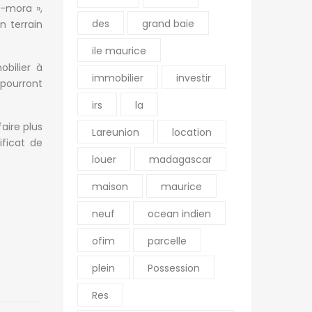
a-mora »,
des
grand baie
n terrain
ile maurice
bilier à
immobilier
investir
 pourront
irs
la
faire plus
Lareunion
location
ificat de
louer
madagascar
R VILLES
NOS AUTRES SITES
maison
maurice
o
Diégo-Suarez
OFIM site web du
groupe
neuf
ocean indien
Fianarantsoa
OFIM Île de la Réunion
Tuléar
ofim
parcelle
OFIM Île Maurice
R
plein
Possession
OFIM Commerces
Res
OFIM Annonces