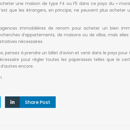
à acheter une maison de type F4 ou F5 dans ce pays du « mor
c’est que les étrangers, en principe, ne peuvent plus acheter u
es agences immobilières de renom pour acheter un bien immo
recherches d’appartements, de maisons ou de villas, mais elles
tratives nécessaires.
’île, pensez à prendre un billet d’avion et venir dans le pays pour 
cessaire pour régler toutes les paperasses telles que le cert
n d’autres encore.
QUARTIERS D’ANTANANARIVO
ANNONCES PA
m
Alarobia
(7)
Ankadivato
(0)
Antananariv
Alasora
(12)
Ankerana
(2)
Majunga
Ambatobe
(18)
Ankorondrano
(11)
Tamatave
Share Post
Ambatolampy
(5)
Antanandrano
(1)
MADAGASCA
Ambohibao
(12)
Antaninandro
(1)
Ambohibe
(1)
Antsakaviro
(2)