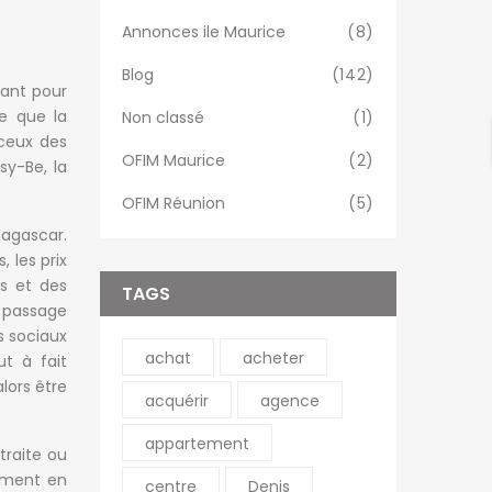
Annonces ile Maurice
(8)
Blog
(142)
tant pour
te que la
Non classé
(1)
 ceux des
OFIM Maurice
(2)
sy-Be, la
OFIM Réunion
(5)
dagascar.
 les prix
s et des
TAGS
e passage
s sociaux
achat
acheter
ut à fait
lors être
acquérir
agence
appartement
traite ou
amment en
centre
Denis