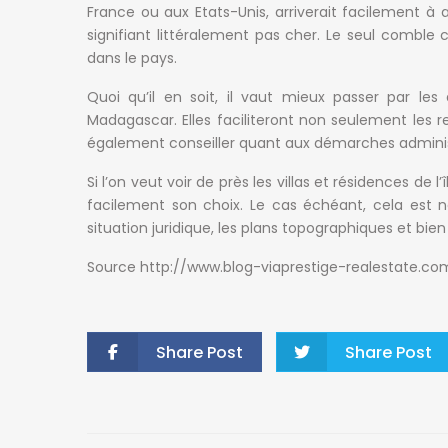
France ou aux Etats-Unis, arriverait facilement 
signifiant littéralement pas cher. Le seul comble 
dans le pays.
Quoi qu’il en soit, il vaut mieux passer par l
Madagascar. Elles faciliteront non seulement les 
également conseiller quant aux démarches adminis
Si l’on veut voir de près les villas et résidences de l
facilement son choix. Le cas échéant, cela est né
situation juridique, les plans topographiques et bie
NOS AGENCES
Source http://www.blog-viaprestige-realestate.co
Antsahavola
1, rue Rainotovo 101 Antananarivo.
+261 20 22 218 67
Share Post
Share Post
tana@ofim.mg
Ivandry