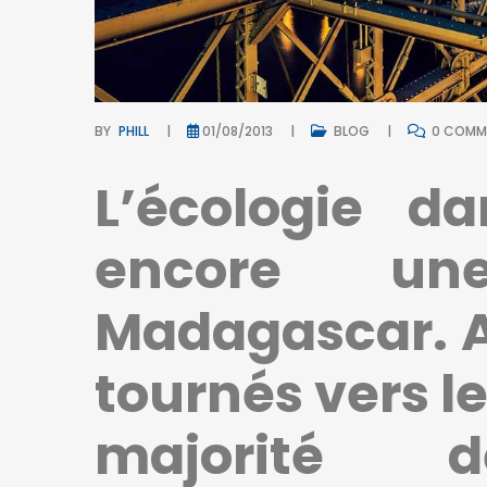
BY
PHILL
01/08/2013
BLOG
0 COMM
L’écologie da
encore un
Madagascar. A 
tournés vers l
majorité d