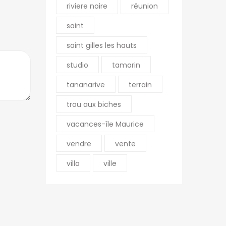
riviere noire
réunion
saint
saint gilles les hauts
studio
tamarin
tananarive
terrain
trou aux biches
vacances-île Maurice
vendre
vente
villa
ville
Soumettre un bien
Mentions légales
Contact