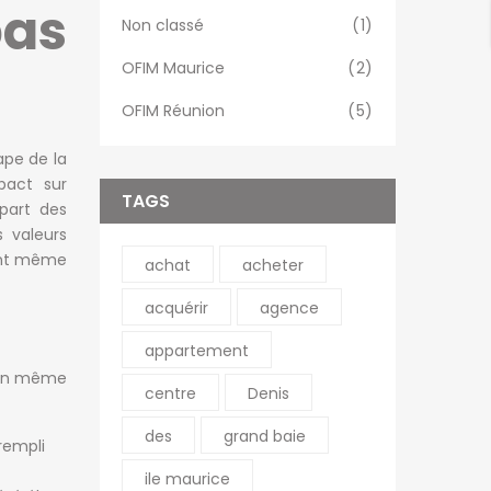
pas
Non classé
(1)
OFIM Maurice
(2)
OFIM Réunion
(5)
ape de la
pact sur
TAGS
part des
s valeurs
dent même
achat
acheter
acquérir
agence
appartement
tion même
centre
Denis
des
grand baie
rempli
ile maurice