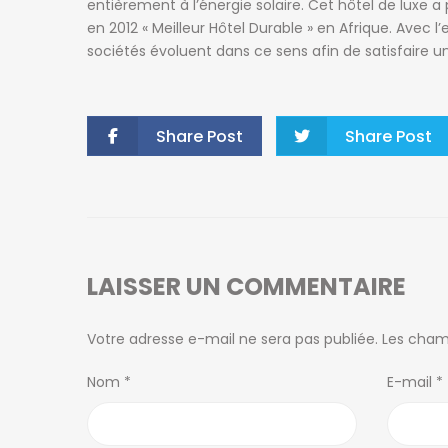
entièrement à l’énergie solaire. Cet hôtel de luxe a p
NOS AGENCES
en 2012 « Meilleur Hôtel Durable » en Afrique. Avec
sociétés évoluent dans ce sens afin de satisfaire un
Antsahavola
1, rue Rainotovo 101 Antananarivo.
+261 20 22 218 67
Share Post
Share Post
tana@ofim.mg
Ivandry
Immeuble Discovery 101 Antananarivo.
+261 34 98 671 10
LAISSER UN COMMENTAIRE
ivandry@ofim.mg
Votre adresse e-mail ne sera pas publiée.
Les cham
Ambohibao
39 Ebis 101 Antananarivo.
Nom
*
E-mail
*
+261 20 22 443 00
tana2@ofim.mg