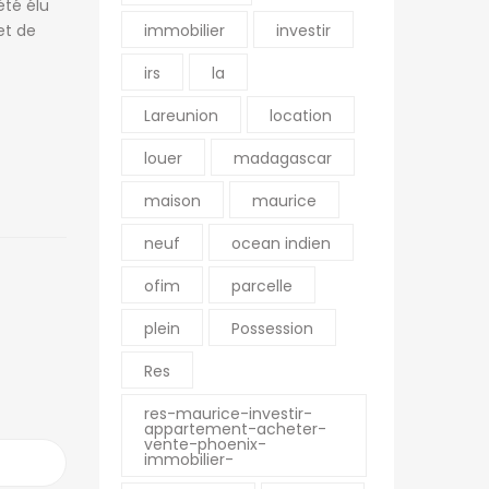
été élu
R VILLES
NOS AUTRES SITES
immobilier
investir
et de
o
Diégo-Suarez
OFIM site web du
irs
la
groupe
Fianarantsoa
Lareunion
location
OFIM Île de la Réunion
Tuléar
louer
madagascar
OFIM Île Maurice
R
OFIM Commerces
maison
maurice
OFIM Annonces
neuf
ocean indien
Vidéos
ofim
parcelle
OFIM Top Annonces
Immobilier Ouest la
plein
Possession
Réunion
Res
Le Blog d’OFIM
Madagascar
res-maurice-investir-
appartement-acheter-
vente-phoenix-
immobilier-