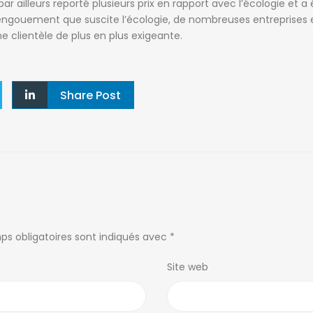
ar ailleurs reporté plusieurs prix en rapport avec l’écologie et a 
QUARTIERS D’ANTANANARIVO
ANNONCES PA
 l’engouement que suscite l’écologie, de nombreuses entreprises 
e clientèle de plus en plus exigeante.
Alarobia
(7)
Ankadivato
(0)
Antananariv
Alasora
(12)
Ankerana
(2)
Majunga
Ambatobe
(17)
Ankorondrano
(11)
Tamatave
Share Post
Ambatolampy
(5)
Antanandrano
(1)
MADAGASCA
Ambohibao
(12)
Antaninandro
(1)
Ambohibe
(1)
Antsakaviro
(2)
By pass
(8)
(17)
Ambohidratrimo
Centre ville
(1)
Faravohitra
(2)
(5)
Ambohijanahary
Imerinafovoany
(2)
ps obligatoires sont indiqués avec
*
Isoraka
(4)
(3)
Ambohitrarahaba
Ivandry
(10)
Site web
Ampandrana
(1)
Ivato
(15)
(1)
Mandriambero
(0)
Ampasamadinika