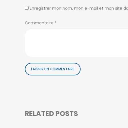
Enregistrer mon nom, mon e-mail et mon site d
Commentaire
*
NEWSLETTER
©2026 – OFIM Madagascar By
MyWeb
–
Hôtel à
RELATED POSTS
Madagascar