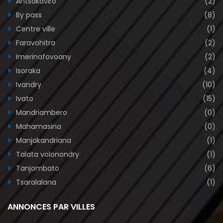
Antsakaviro
(2)
By pass
(8)
Centre ville
(1)
Faravohitra
(2)
Imerinafovoany
(2)
Isoraka
(4)
Ivandry
(10)
Ivato
(15)
Mandriambero
(0)
Mahamasina
(0)
Manjakandriana
(1)
Talata volonondry
(1)
Tanjombato
(6)
Tsaralalana
(1)
ANNONCES PAR VILLES