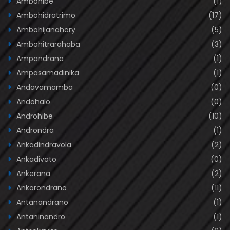
Ambohibe
(1)
Ambohidratrimo
(17)
Ambohijanahary
(5)
Ambohitrarahaba
(3)
Ampandrana
(1)
Ampasamadinika
(1)
Andavamamba
(0)
Andohalo
(0)
Androhibe
(10)
Androndra
(1)
Ankadindravola
(2)
Ankadivato
(0)
Ankerana
(2)
Ankorondrano
(11)
Antanandrano
(1)
Antaninandro
(1)