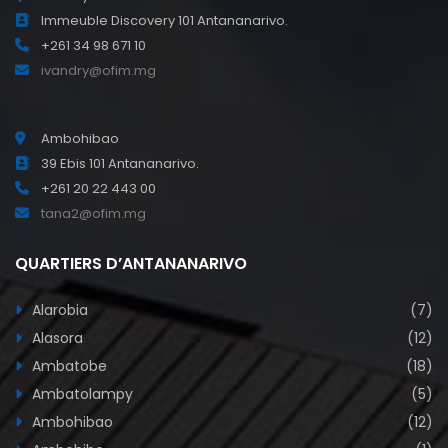
Immeuble Discovery 101 Antananarivo.
+261 34 98 671 10
ivandry@ofim.mg
Ambohibao
39 Ebis 101 Antananarivo.
+261 20 22 443 00
tana2@ofim.mg
QUARTIERS D’ANTANANARIVO
Alarobia
(7)
Alasora
(12)
Ambatobe
(18)
Ambatolampy
(5)
Ambohibao
(12)