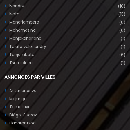
Ivandry
(10)
Ivato
(15)
Mandriambero
(0)
Mahamasina
(0)
Manjakandriana
(1)
Talata volonondry
(1)
Tanjombato
(6)
Tsaralalana
(1)
ANNONCES PAR VILLES
Antananarivo
Majunga
Tamatave
Diégo-Suarez
Fianarantsoa