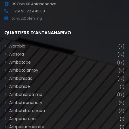
39 Ebis 101 Antananarivo.
+261 20 22 443 00
tana2@ofim.mg
QUARTIERS D’ANTANANARIVO
Alarobia
(7)
Alasora
(12)
Ambatobe
(17)
Ambatolampy
(5)
Ambohibao
(12)
Ambohibe
(1)
Ambohidratrimo
(17)
Ambohijanahary
(5)
Ambohitrarahaba
(3)
Ampandrana
(1)
Ampasamadinika
(1)