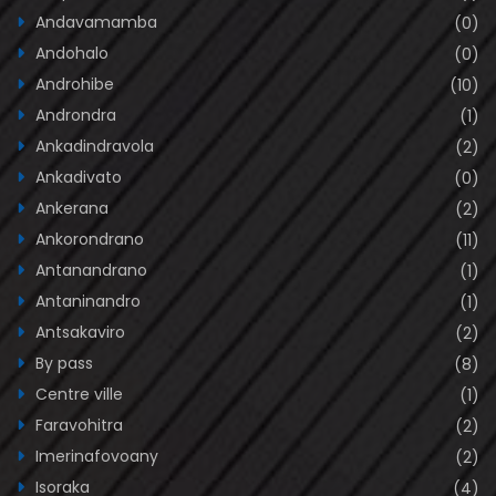
Andavamamba
(0)
Andohalo
(0)
Androhibe
(10)
Androndra
(1)
Ankadindravola
(2)
Ankadivato
(0)
Ankerana
(2)
Ankorondrano
(11)
Antanandrano
(1)
Antaninandro
(1)
Antsakaviro
(2)
By pass
(8)
Centre ville
(1)
Faravohitra
(2)
Imerinafovoany
(2)
Isoraka
(4)