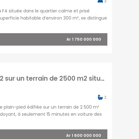
3
 F4 située dans le quartier calme et prisé
superficie habitable d’environ 300 m², se distingue
 bénéficie également d’une dépendance
Ar 1 750 000 000
À vendre une charmante villa T5 de 150 m2 sur un terrain de 2500 m2 située dans un quartier résidentiel à Tanjombato Madagascar
2
 plain-pied édifiée sur un terrain de 2 500 m²
rdoyant, à seulement 15 minutes en voiture des
ble de 150 m² ainsi que d’une grande terrasse
Ar 1 600 000 000