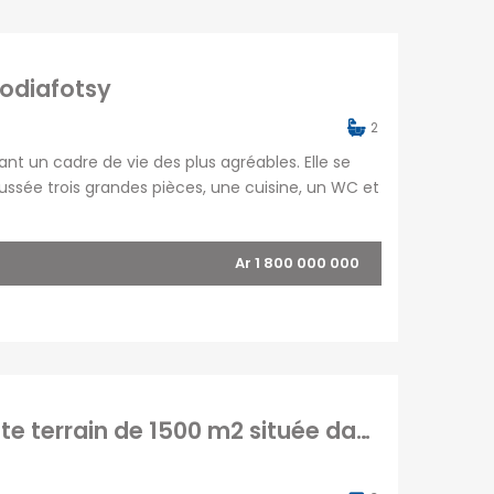
odiafotsy
2
nt un cadre de vie des plus agréables. Elle se
ssée trois grandes pièces, une cuisine, un WC et
une salle d’eau, ainsi qu’un débarras au
Ar 1 800 000 000
A vendre une spacieuse villa T4 sur un vaste terrain de 1500 m2 située dans un quartier calme et prisé à Ambatomaro