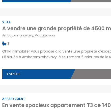
VILLA
Ambatomirahavavy, Madagascar
3
OFIM Immobilier vous propose à la vente une propriété d’exce
F8 située à Ambatomirahavavy, à seulement 5 minutes de la RN1
un rez-de-chaussée spacieux avec une grande salle de récepti
une salle de stockage, une salle […]
A VENDRE
APPARTEMENT