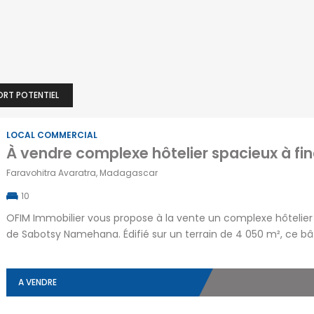
ORT POTENTIEL
LOCAL COMMERCIAL
Faravohitra Avaratra, Madagascar
10
OFIM Immobilier vous propose à la vente un complexe hôtelier
de Sabotsy Namehana. Édifié sur un terrain de 4 050 m², ce b
gros œuvre) s’élève sur quatre niveaux et a été conçu pour accu
A VENDRE