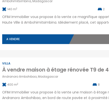
Ambohimitsimbina, Madagascar
2
140 m
2
OFIM Immobilier vous propose à la vente ce magnifique appart
Haute Ville à Ambohimitsimbina. Idéalement placé, cet apparte
compose d’un vaste living et d’un coin salle à manger donnant
[…]
A VENDRE
VILLA
Andranoro Ambohibao, Madagascar
2
400 m
8
OFIM Immobilier vous propose à la vente une maison à étage 
Andranoro Ambohibao, en bord de route pavée et à proximité 
un terrain de 413 m² avec une surface habitable d’environ 400