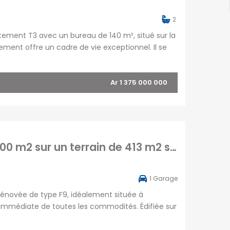
2
ement T3 avec un bureau de 140 m², situé sur la
ment offre un cadre de vie exceptionnel. Il se
 sur une terrasse avec une vue imprenable, le
Ar 1 375 000 000
À vendre maison à étage rénovée T9 de 400 m2 sur un terrain de 413 m2 située à Andranoro Ambohibao Madagascar
1
Garage
rénovée de type F9, idéalement située à
immédiate de toutes les commodités. Édifiée sur
 m², cette propriété spacieuse et lumineuse se