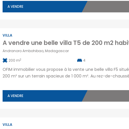
compose de […]
A VENDRE
VILLA
Andranoro Ambohibao, Madagascar
2
200 m
4
OFIM immobilier vous propose à la vente une belle villa F5 sit
200 m² sur un terrain spacieux de 1 000 m². Au rez-de-chaussé
cheminée, une cuisine équipée de placards, une chambre, une sa
A VENDRE
VILLA