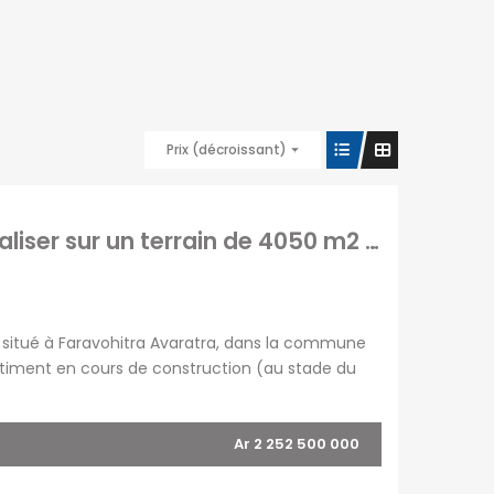
Prix (décroissant)
À vendre complexe hôtelier spacieux à finaliser sur un terrain de 4050 m2 situé à Faravohitra Avaratra
 situé à Faravohitra Avaratra, dans la commune
âtiment en cours de construction (au stade du
eillir un projet hôtelier ou touristique de […]
Ar 2 252 500 000