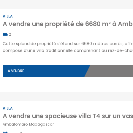
VILLA
A vendre une propriété de 6680 m² à Amb
2
Cette splendide propriété s’étend sur 6680 mètres carrés, offra
compose d’une villa traditionnelle comprenant au rez-de-chau
une terrasse, au premier étage deux grandes pièces, un WC et 
troisième étage, bénéficiant d’une […]
A VENDRE
VILLA
Ambatomaro, Madagascar