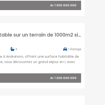
Ar 1 300 000 000
A vendre une belle villa T5 de 200 m2 habitable sur un terrain de 1000m2 située à Andranoro,
3
1
Garage
uée à Andranoro, offrant une surface habitable de
e, vous découvrirez un grand séjour en L avec
lle d’eau, des toilettes pour les visiteurs […]
Ar 1 200 000 000