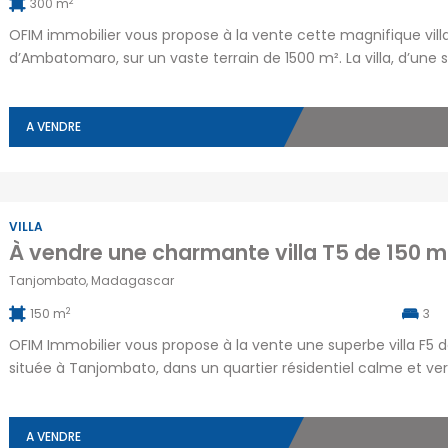
2
300 m
OFIM immobilier vous propose à la vente cette magnifique villa
d’Ambatomaro, sur un vaste terrain de 1500 m². La villa, d’une 
par ses vastes espaces et son aménagement de qualité. Elle
personnelle pour le personnel, assurant […]
A VENDRE
VILLA
Tanjombato, Madagascar
2
150 m
3
OFIM Immobilier vous propose à la vente une superbe villa F5 de
située à Tanjombato, dans un quartier résidentiel calme et ve
commodités. Cette belle demeure dispose d’une surface habita
de […]
A VENDRE