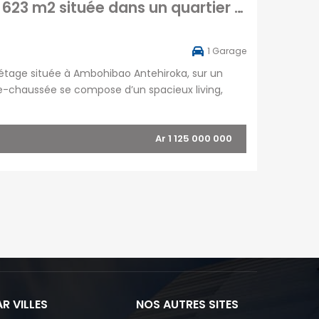
En vente une grande villa sur un terrain de 623 m2 située dans un quartier calme à Ambohibao Antehiroka
1
Garage
 étage située à Ambohibao Antehiroka, sur un
de-chaussée se compose d’un spacieux living,
 vous trouverez une chambre parentale avec salle
Ar 1 125 000 000
R VILLES
NOS AUTRES SITES