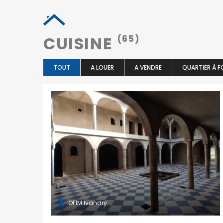
CUISINE
(65)
TOUT
A LOUER
A VENDRE
QUARTIER À F
OFIM Ivandry