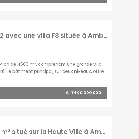
A vendre une grande propriété de 4500 m2 avec une villa F8 située à Ambatomirahavavy
ption de 4500 m², comprenant une grande villa
. Le bâtiment principal, sur deux niveaux, offre
on pouvant accueillir jusqu’à 250 personnes,
Ar 1 400 000 000
En vente spacieux appartement T3 de 140 m² situé sur la Haute Ville à Ambohimitsimbina