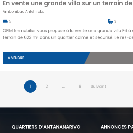
Ambohibao Antehiroka
5
3
OFIM Immobilier vous propose à la vente une grande villa F6 à
terrain de 623 m² dans un quartier calme et sécurisé. Le rez-
d’une cuisine, d’une chambre et d’une salle d’eau. À l’étage,
de bain […]
A VENDRE
1
2
…
8
Suivant
QUARTIERS D’ANTANANARIVO
ANNONCES PA