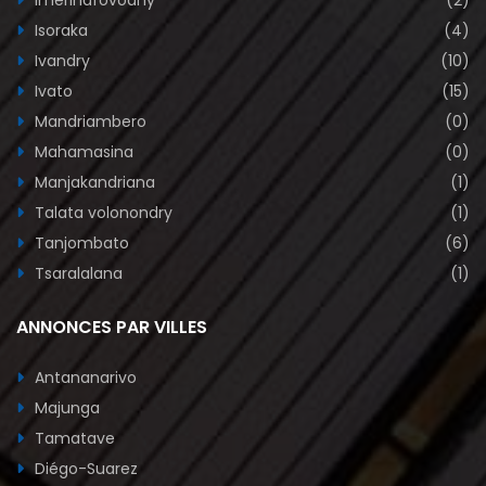
Isoraka
(4)
Ivandry
(10)
Ivato
(15)
Mandriambero
(0)
Mahamasina
(0)
Manjakandriana
(1)
Talata volonondry
(1)
Tanjombato
(6)
Tsaralalana
(1)
ANNONCES PAR VILLES
Antananarivo
Majunga
Tamatave
Diégo-Suarez