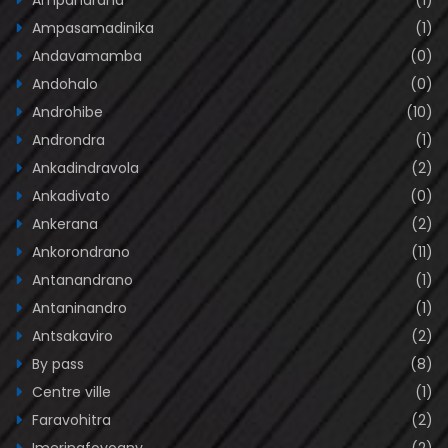
Ampasamadinika
(1)
Andavamamba
(0)
Andohalo
(0)
Androhibe
(10)
Androndra
(1)
Ankadindravola
(2)
Ankadivato
(0)
Ankerana
(2)
Ankorondrano
(11)
Antanandrano
(1)
Antaninandro
(1)
Antsakaviro
(2)
By pass
(8)
Centre ville
(1)
Faravohitra
(2)
Imerinafovoany
(2)