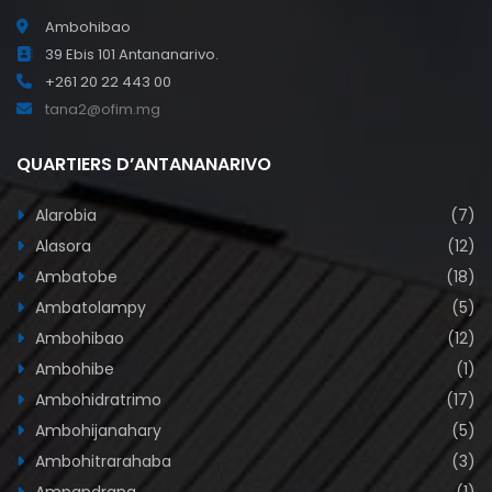
Ambohibao
39 Ebis 101 Antananarivo.
+261 20 22 443 00
tana2@ofim.mg
QUARTIERS D’ANTANANARIVO
Alarobia
(7)
Alasora
(12)
Ambatobe
(18)
Ambatolampy
(5)
Ambohibao
(12)
Ambohibe
(1)
Ambohidratrimo
(17)
Ambohijanahary
(5)
Ambohitrarahaba
(3)
Ampandrana
(1)