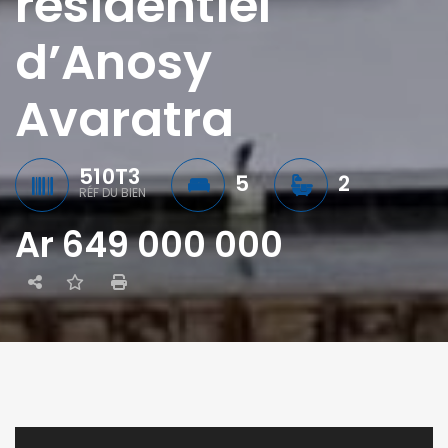
résidentiel
d’Anosy
Avaratra
510T3
5
2
RÉF DU BIEN
Ar 649 000 000