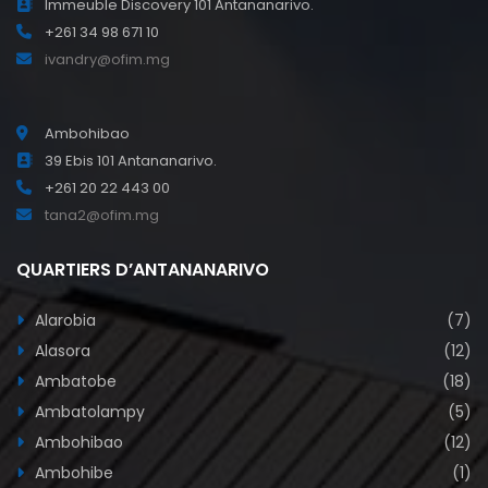
Immeuble Discovery 101 Antananarivo.
+261 34 98 671 10
ivandry@ofim.mg
Ambohibao
39 Ebis 101 Antananarivo.
+261 20 22 443 00
tana2@ofim.mg
QUARTIERS D’ANTANANARIVO
Alarobia
(7)
Alasora
(12)
Ambatobe
(18)
Ambatolampy
(5)
Ambohibao
(12)
Ambohibe
(1)