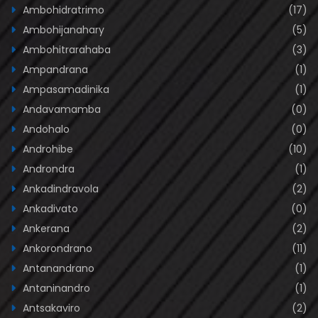
Ambohidratrimo
(17)
Ambohijanahary
(5)
Ambohitrarahaba
(3)
Ampandrana
(1)
Ampasamadinika
(1)
Andavamamba
(0)
Andohalo
(0)
Androhibe
(10)
Androndra
(1)
Ankadindravola
(2)
Ankadivato
(0)
Ankerana
(2)
Ankorondrano
(11)
Antanandrano
(1)
Antaninandro
(1)
Antsakaviro
(2)