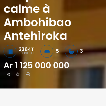
calme à
Ambohibao
Antehiroka
3364T
5
3
RÉF DU BIEN
Ar 1 125 000 000