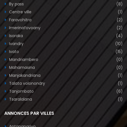
By pass
(8)
Centre ville
(1)
Faravohitra
(2)
Imerinafovoany
(2)
Isoraka
(4)
Ivandry
(10)
Ivato
(15)
Mandriambero
(0)
Mahamasina
(0)
Manjakandriana
(1)
Talata volonondry
(1)
Tanjombato
(6)
Tsaralalana
(1)
ANNONCES PAR VILLES
Antananarivo