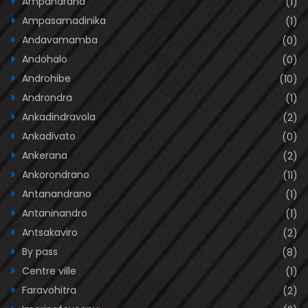
Ampandrana
(1)
Ampasamadinika
(1)
Andavamamba
(0)
Andohalo
(0)
Androhibe
(10)
Androndra
(1)
Ankadindravola
(2)
Ankadivato
(0)
Ankerana
(2)
Ankorondrano
(11)
Antanandrano
(1)
Antaninandro
(1)
Antsakaviro
(2)
By pass
(8)
Centre ville
(1)
Faravohitra
(2)