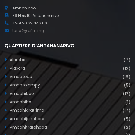
Ambohibao
39 Ebis 101 Antananarivo.
+261 20 22 443 00
tana2@ofim.mg
QUARTIERS D’ANTANANARIVO
Alarobia
(7)
Alasora
(12)
Ambatobe
(18)
Ambatolampy
(5)
Ambohibao
(12)
Ambohibe
(1)
Ambohidratrimo
(17)
Ambohijanahary
(5)
Ambohitrarahaba
(3)