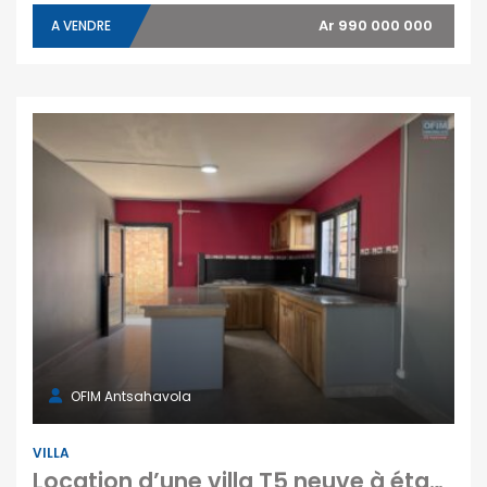
Ar 990 000 000
A VENDRE
OFIM Antsahavola
VILLA
Location d’une villa T5 neuve à étage située à Ilafy Antsampandrano Tananarive