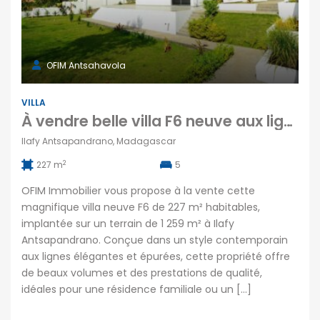
OFIM Antsahavola
VILLA
À vendre belle villa F6 neuve aux lignes contemporaines située à Ilafy Antsapandrano, Tananarive
Ilafy Antsapandrano, Madagascar
2
227 m
5
OFIM Immobilier vous propose à la vente cette
magnifique villa neuve F6 de 227 m² habitables,
implantée sur un terrain de 1 259 m² à Ilafy
Antsapandrano. Conçue dans un style contemporain
aux lignes élégantes et épurées, cette propriété offre
de beaux volumes et des prestations de qualité,
idéales pour une résidence familiale ou un […]