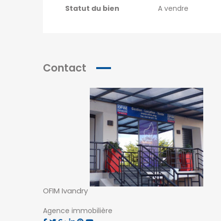
Statut du bien
A vendre
Contact
NOS AGENCES
OFIM Ivandry
Antsahavola
1, rue Rainotovo 101 Antananarivo.
Agence immobilière
+261 20 22 218 67