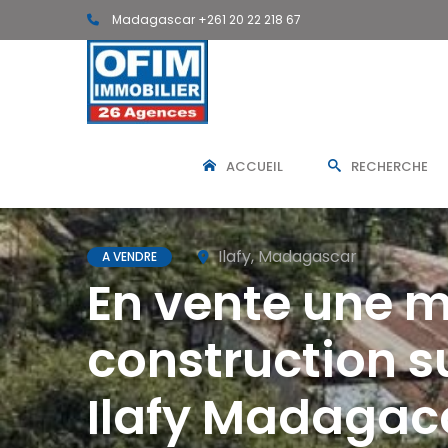
Madagascar +261 20 22 218 67
ACCUEIL
RECHERCHE
Ilafy, Madagascar
A VENDRE
En vente une m
construction s
Ilafy Madagac