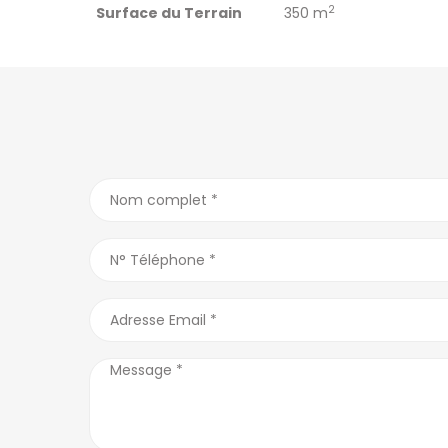
2
Surface du Terrain
350 m
QUARTIERS D’ANTANANARIVO
ANNONCES PA
Alarobia
(7)
Ankadivato
(0)
Antananariv
Alasora
(12)
Ankerana
(2)
Majunga
Ambatobe
(18)
Ankorondrano
(11)
Tamatave