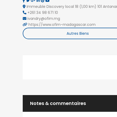
tana@ofim.mg
Immeuble Discovery local 18 (1,00 km) 101 Antana
+261 34 98 671 10
ivandry@ofim.mg
Ivandry
https://www.ofim-madagascar.com
Immeuble Discovery 101 Antananarivo.
Autres Biens
+261 34 98 671 10
ivandry@ofim.mg
Ambohibao
39 Ebis 101 Antananarivo.
+261 20 22 443 00
tana2@ofim.mg
Notes & commentaires