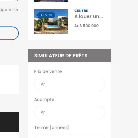
OFIM Île Maurice
age et le
R
CENTRE
A louer
À louer une superbe villa de plain-pied T4 semi-meublée avec piscine située à Ambatobe Manazary Madagascar
OFIM Commerces
Ar 3 500 000
OFIM Annonces
Vidéos
OFIM Top Annonces
Immobilier Ouest la
SIMULATEUR DE PRÊTS
Réunion
Le Blog d’OFIM
Prix de vente
Madagascar
Acompte
Terme [années]