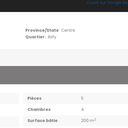
Ouvrir sur Google M
Province/State
Centre
Quartier:
Ilafy
Pièces
5
Chambres
4
2
Surface bâtie
200 m