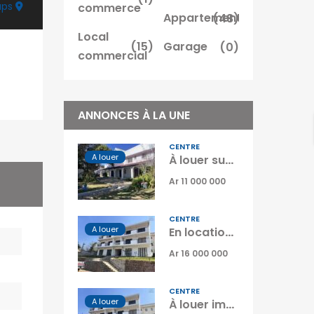
aps
commerce
Appartement
(48)
Local
(15)
Garage
(0)
commercial
ANNONCES À LA UNE
CENTRE
A louer
À louer superbe villa familiale de type F6 située à Ambatobe Madagascar
Ar 11 000 000
CENTRE
A louer
En location un immeuble complet avec 5 logements situé à Analamahitsy Park Tananarive
Ar 16 000 000
CENTRE
A louer
À louer immeuble résidentiel situé dans un quartier calme et sécurisé à Analamahitsy Park Madagascar