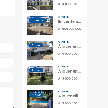
Ar 3 000 000
CENTRE
A vendre
En vente une charmante villa neuve type F6 sur un terrain de 352 m2 située à Alasora Madagascar
Ar 600 000 000
CENTRE
A louer
À louer une grande villa T8 sur trois niveaux avec jardin située à Analamahitsy Madagascar
Ar 6 000 000
CENTRE
A louer
À louer une spacieuse villa type F5 située dans le quartier résidentiel calme et recherché d’Androhibe Tananarive
Ar 8 000 000
R VILLES
NOS AUTRES SITES
CENTRE
o
Diégo-Suarez
OFIM site web du
A louer
À louer villa T4 meublée avec piscine et jardin située à Analamahitsy Ilafy Tananarive
groupe
Fianarantsoa
Ar 9 500 000
OFIM Île de la Réunion
Tuléar