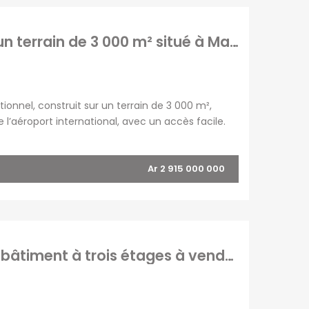
OFIM Top Annonces
Immobilier Ouest la
En vente un site hôtelier exceptionnel sur un terrain de 3 000 m² situé à Mandrosoa Ivato
Réunion
Le Blog d’OFIM
Madagascar
ionnel, construit sur un terrain de 3 000 m²,
l’aéroport international, avec un accès facile.
 une zone en plein essor touristique et
Ar 2 915 000 000
Grande propriété de 1870 m2 avec villa et bâtiment à trois étages à vendre à Anosy Avaratra