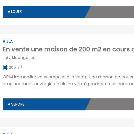
toutes les commodités. La villa se compose, au rez-de-jardin, 
A LOUER
VILLA
Ilafy, Madagascar
2
200 m
OFIM Immobilier vous propose à la vente une maison en cours d
emplacement privilégié en pleine ville, à proximité des comme
sur un terrain de 350 m² avec une base de 74 m² et une surfac
A VENDRE