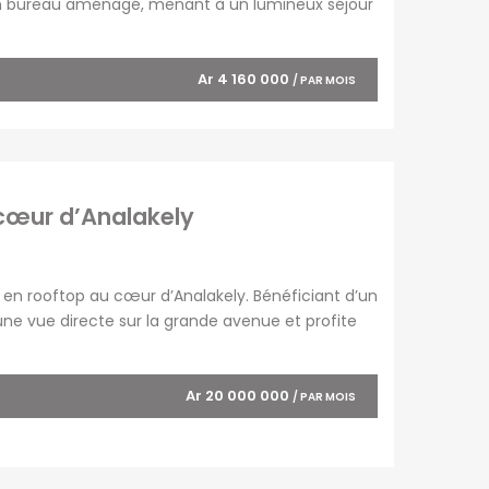
oin bureau aménagé, menant à un lumineux séjour
le. La cuisine ouverte est entièrement équipée et
Ar 4 160 000
/ PAR MOIS
 cœur d’Analakely
R VILLES
NOS AUTRES SITES
o
Diégo-Suarez
OFIM site web du
 en rooftop au cœur d’Analakely. Bénéficiant d’un
groupe
Fianarantsoa
 une vue directe sur la grande avenue et profite
OFIM Île de la Réunion
Tuléar
estaurant, snack, café ou tout concept de
OFIM Île Maurice
R
Ar 20 000 000
/ PAR MOIS
OFIM Commerces
OFIM Annonces
Vidéos