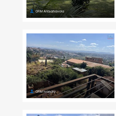
OFIM Antsahavola
OFIM Ivandry