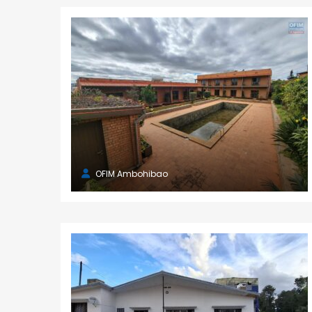
+261 34 98 671 10
ivandry@ofim.mg
Ambohibao
39 Ebis 101 Antananarivo.
+261 20 22 443 00
tana2@ofim.mg
OFIM Ambohibao