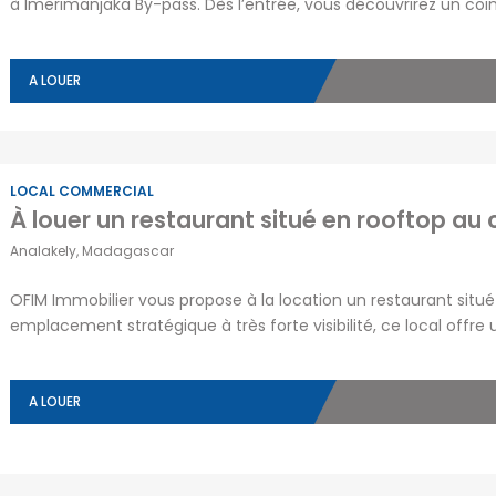
à Imerimanjaka By-pass. Dès l’entrée, vous découvrirez un c
doté de canapés neufs, ainsi qu’à une salle à manger convivia
complétée par une seconde cuisine, […]
A LOUER
LOCAL COMMERCIAL
À louer un restaurant situé en rooftop au
QUARTIERS D’ANTANANARIVO
ANNONCES PA
Analakely, Madagascar
Alarobia
(7)
Ankadivato
(0)
Antananariv
OFIM Immobilier vous propose à la location un restaurant situé
Alasora
(12)
Ankerana
(2)
Majunga
emplacement stratégique à très forte visibilité, ce local offre
Ambatobe
(18)
Ankorondrano
(11)
Tamatave
d’un important passage piéton et automobile. Idéal pour un r
restauration moderne, il se […]
Ambatolampy
(5)
Antanandrano
(1)
MADAGASCA
A LOUER
Ambohibao
(12)
Antaninandro
(1)
Ambohibe
(1)
Antsakaviro
(2)
By pass
(8)
(17)