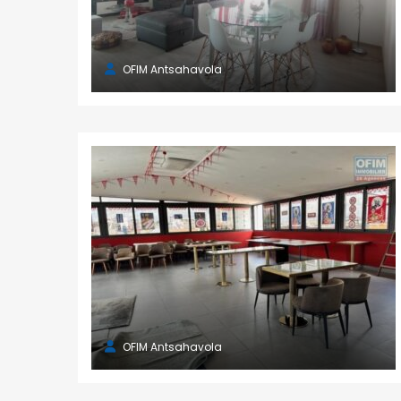
OFIM Antsahavola
NOS AGENCES
Antsahavola
1, rue Rainotovo 101 Antananarivo.
+261 20 22 218 67
tana@ofim.mg
OFIM Antsahavola
Ivandry
Immeuble Discovery 101 Antananarivo.