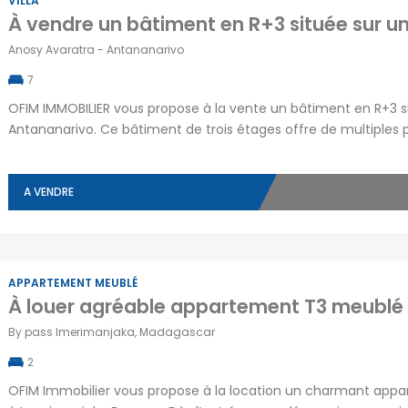
VILLA
Anosy Avaratra - Antananarivo
7
OFIM IMMOBILIER vous propose à la vente un bâtiment en R+3 si
Antananarivo. Ce bâtiment de trois étages offre de multiples 
appartements locatifs ou activité commerciale. Il comprend u
un premier étage avec un living, deux […]
A VENDRE
APPARTEMENT MEUBLÉ
By pass Imerimanjaka, Madagascar
2
OFIM Immobilier vous propose à la location un charmant appa