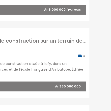
d’un […]
Ar 8 000 000
/ PAR MOIS
En vente une maison de 200 m2 en cours de construction sur un terrain de 350 m2 située Ilafy Madagacar
4
e construction située à Ilafy, dans un
rces et de l’école française d’Ambatobe. Édifiée
e totale d’environ 200 m², cette propriété se […]
Ar 350 000 000