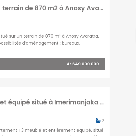
À vendre un bâtiment en R+3 située sur un terrain de 870 m2 à Anosy Avaratra
tué sur un terrain de 870 m² à Anosy Avaratra,
possibilités d’aménagement : bureaux,
n abri pour deux voitures au rez-de-chaussée,
Ar 649 000 000
À louer agréable appartement T3 meublé et équipé situé à Imerimanjaka By-pass
2
rtement T3 meublé et entièrement équipé, situé