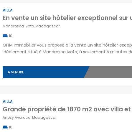
Ambohidratrimo
Centre ville
(1)
Faravohitra
(2)
VILLA
(5)
Ambohijanahary
Imerinafovoany
(2)
Isoraka
(4)
Mandrosoa Ivato, Madagascar
(3)
Ambohitrarahaba
Ivandry
(10)
10
Ampandrana
(1)
Ivato
(15)
OFIM Immobilier vous propose à la vente un site hôtelier except
(1)
Mandriambero
(0)
idéalement situé à Mandrosoa Ivato, à seulement 5 minutes de 
Ampasamadinika
Ce bien représente une opportunité d’investissement sûre dans
Mahamasina
(0)
Andavamamba
(0)
économique. Le site comprend une […]
Manjakandriana
(1)
Andohalo
(0)
A VENDRE
Talata
Androhibe
(10)
(1)
volonondry
Androndra
(1)
Tanjombato
(6)
Ankadindravola
(2)
Tsaralalana
(1)
VILLA
Anosy Avaratra, Madagascar
10