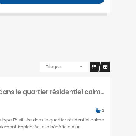
Trier par
À louer une spacieuse villa type F5 située dans le quartier résidentiel calme et recherché d’Androhibe Tananarive
2
 type F5 située dans le quartier résidentiel calme
alement implantée, elle bénéficie d’un
nques, restaurants, pharmacies, marchés et de