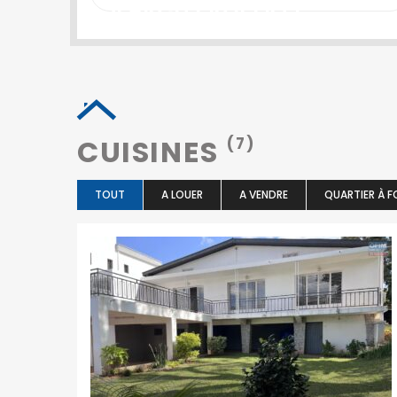
SEARCH PROPERTY
CUISINES
(7)
TOUT
A LOUER
A VENDRE
QUARTIER À F