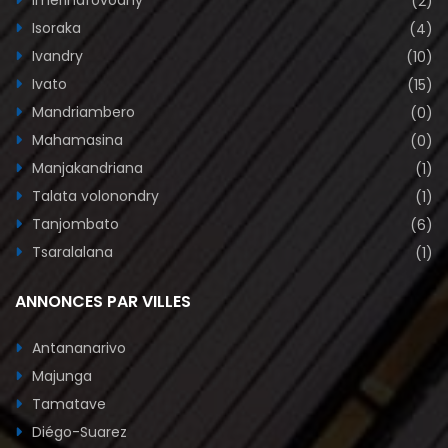
Imerinafovoany
(2)
Isoraka
(4)
Ivandry
(10)
Ivato
(15)
Mandriambero
(0)
Mahamasina
(0)
Manjakandriana
(1)
Talata volonondry
(1)
Tanjombato
(6)
Tsaralalana
(1)
ANNONCES PAR VILLES
Antananarivo
Majunga
Tamatave
Diégo-Suarez