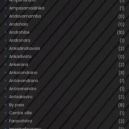
Ampandrana
(1)
Ampasamadinika
(1)
Andavamamba
(0)
Andohalo
(0)
Androhibe
(10)
Androndra
(1)
Ankadindravola
(2)
Ankadivato
(0)
Ankerana
(2)
Ankorondrano
(11)
Antanandrano
(1)
Antaninandro
(1)
Antsakaviro
(2)
By pass
(8)
Centre ville
(1)
Faravohitra
(2)