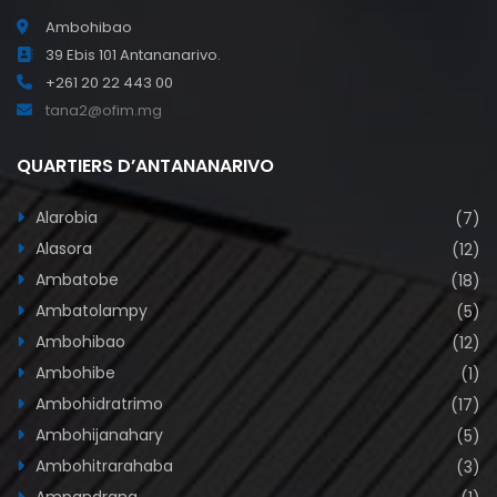
Ambohibao
39 Ebis 101 Antananarivo.
+261 20 22 443 00
tana2@ofim.mg
QUARTIERS D’ANTANANARIVO
Alarobia
(7)
Alasora
(12)
Ambatobe
(18)
Ambatolampy
(5)
Ambohibao
(12)
Ambohibe
(1)
Ambohidratrimo
(17)
Ambohijanahary
(5)
Ambohitrarahaba
(3)