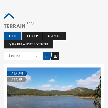
(89)
TERRAIN
TOUT
A LOUER
A VENDRE
QUARTIER À FORT POTENTIEL
À la une
À LA UNE
A SAISIR