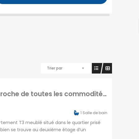
Le Blog d’OFIM
Madagascar
Trier par
A louer un appartement T3 meublé situé proche de toutes les commodités à Amparibe
1
Salle de bain
tement T3 meublé situé dans le quartier prisé
e bien se trouve au deuxième étage d’un
le et tranquille tout en étant proche de toutes