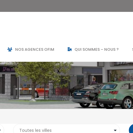
QUARTIERS D’ANTANANARIVO
ANNONCES PA
NOS AGENCES OFIM
QUI SOMMES – NOUS ?
Alarobia
(7)
Ankadivato
(0)
Antananariv
Alasora
(12)
Ankerana
(2)
Majunga
Ambatobe
(17)
Ankorondrano
(11)
Tamatave
Ambatolampy
(5)
Antanandrano
(1)
MADAGASCA
Ambohibao
(12)
Antaninandro
(1)
Ambohibe
(1)
Antsakaviro
(2)
By pass
(8)
(17)
Ambohidratrimo
Centre ville
(1)
Faravohitra
(2)
(5)
Ambohijanahary
Imerinafovoany
(2)