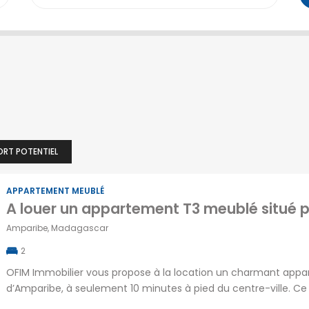
Isoraka
(4)
(3)
Ambohitrarahaba
Ivandry
(10)
Ampandrana
(1)
Ivato
(15)
(1)
Mandriambero
(0)
Ampasamadinika
Mahamasina
(0)
Andavamamba
(0)
Manjakandriana
(1)
Andohalo
(0)
Talata
Androhibe
(10)
(1)
volonondry
ORT POTENTIEL
Androndra
(1)
Tanjombato
(6)
Ankadindravola
(2)
Tsaralalana
(1)
APPARTEMENT MEUBLÉ
Amparibe, Madagascar
2
OFIM Immobilier vous propose à la location un charmant appar
d’Amparibe, à seulement 10 minutes à pied du centre-ville. C
immeuble bien entretenu, offrant ainsi un cadre de vie agréab