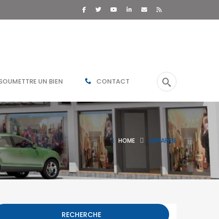
R VILLES
NOS AUTRES SITES
SOUMETTRE UN BIEN
CONTACT
o
Diégo-Suarez
OFIM site web du
groupe
Fianarantsoa
OFIM Île de la Réunion
Tuléar
OFIM Île Maurice
R
HOME
AMPARIBE
OFIM Commerces
OFIM Annonces
Vidéos
OFIM Top Annonces
Immobilier Ouest la
RECHERCHE
Réunion