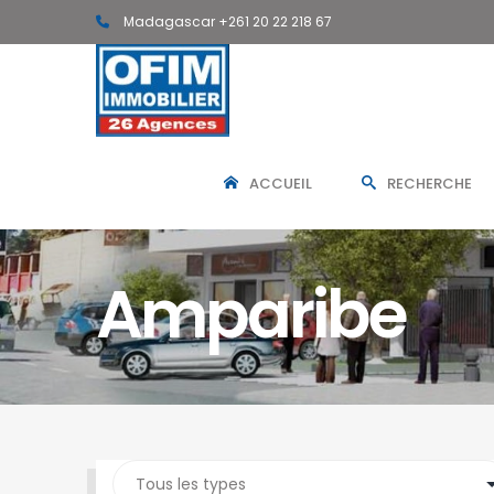
Madagascar +261 20 22 218 67
NOS AGENCES
ACCUEIL
RECHERCHE
Antsahavola
1, rue Rainotovo 101 Antananarivo.
+261 20 22 218 67
Amparibe
tana@ofim.mg
Ivandry
Immeuble Discovery 101 Antananarivo.
+261 34 98 671 10
ivandry@ofim.mg