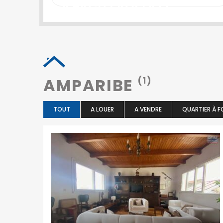
SEARCH PROPERTY
Ambohibao
39 Ebis 101 Antananarivo.
+261 20 22 443 00
tana2@ofim.mg
AMPARIBE
(1)
TOUT
A LOUER
A VENDRE
QUARTIER À F
NEWSLETTER