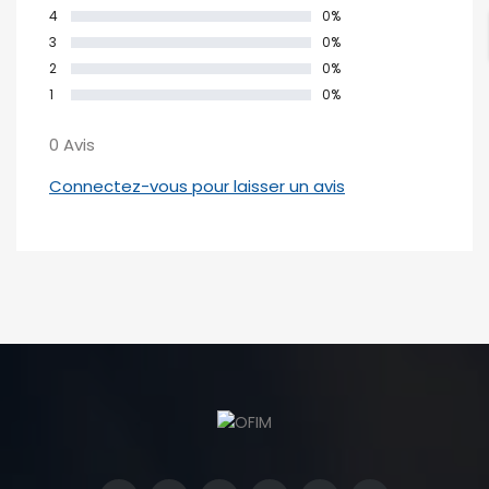
4
0%
3
0%
2
0%
1
0%
0 Avis
Connectez-vous pour laisser un avis