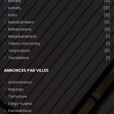
Isoraka
(4)
Ivandry
(10)
Ivato
(15)
Mandriambero
(0)
Mahamasina
(0)
Manjakandriana
(1)
Talata volonondry
(1)
Tanjombato
(6)
Tsaralalana
(1)
ANNONCES PAR VILLES
Antananarivo
Majunga
Tamatave
Diégo-Suarez
Fianarantsoa