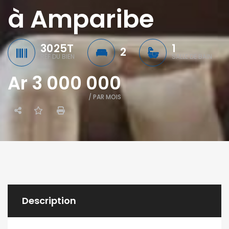
à Amparibe
3025T
1
2
RÉF DU BIEN
SALLE DE BAIN
Ar 3 000 000
/ PAR MOIS
Description