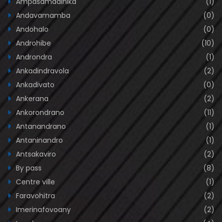
Ampasamadinika
(1)
Andavamamba
(0)
Andohalo
(0)
Androhibe
(10)
Androndra
(1)
Ankadindravola
(2)
Ankadivato
(0)
Ankerana
(2)
Ankorondrano
(11)
Antanandrano
(1)
Antaninandro
(1)
Antsakaviro
(2)
By pass
(8)
Centre ville
(1)
Faravohitra
(2)
Imerinafovoany
(2)