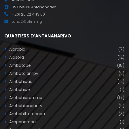
39 Ebis 101 Antananarivo.
+261 20 22 443 00
tana2@ofim.mg
QUARTIERS D’ANTANANARIVO
Alarobia
(7)
Alasora
(12)
Ambatobe
(18)
Ambatolampy
(5)
Ambohibao
(12)
Ambohibe
(1)
Ambohidratrimo
(17)
Ambohijanahary
(5)
Ambohitrarahaba
(3)
Ampandrana
(1)