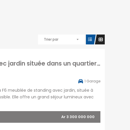
Trier par
À vendre une superbe villa T6 meublée avec jardin située dans un quartier calme à Iavoloha Mandrimena Madagascar
1
Garage
a F6 meublée de standing avec jardin, située à
sible. Elle offre un grand séjour lumineux avec
au ainsi qu’une grande pièce pouvant servir de
Ar 3 300 000 000