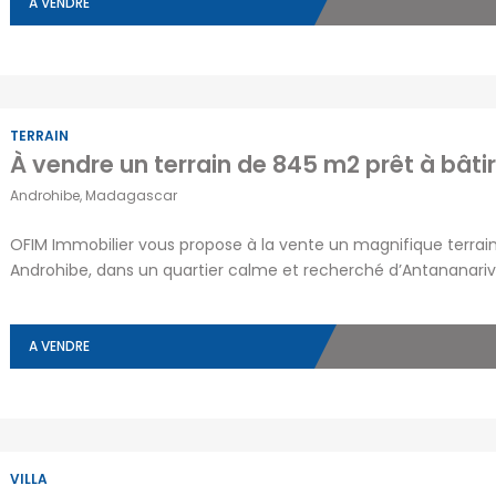
A VENDRE
TERRAIN
Androhibe, Madagascar
OFIM Immobilier vous propose à la vente un magnifique terrain
Androhibe, dans un quartier calme et recherché d’Antananarivo
vue dégagée et un environnement agréable, ce terrain est par
familiale. Une belle opportunité pour réaliser […]
A VENDRE
VILLA