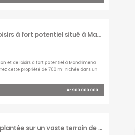
À vendre un domaine de réception et de loisirs à fort potentiel situé à Mandrimena Iavoloha Madagascar
n et de loisirs à fort potentiel à Mandrimena
vrez cette propriété de 700 m² nichée dans un
ment rentable, ce domaine est parfaitement
Ar 900 000 000
À vendre une charmante villa basse T4 implantée sur un vaste terrain de 1000 m2 située à Ambohibao Madagascar