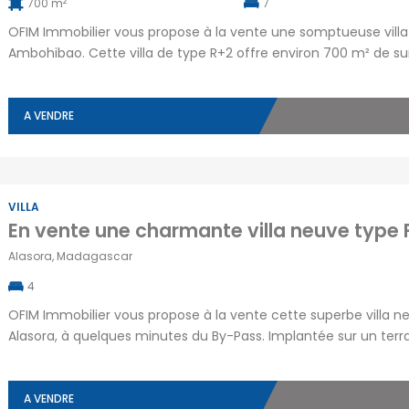
2
700 m
7
OFIM Immobilier vous propose à la vente une somptueuse villa 
Ambohibao. Cette villa de type R+2 offre environ 700 m² de sur
Dès le rez-de-chaussée, vous serez séduit par un vaste livin
A VENDRE
VILLA
Alasora, Madagascar
4
OFIM Immobilier vous propose à la vente cette superbe villa n
Alasora, à quelques minutes du By-Pass. Implantée sur un terra
emplacement privilégié avec un accès facile par route pavée, 
cadre de vie […]
A VENDRE