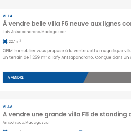
VILLA
Ilafy Antsapandrano, Madagascar
2
227 m
OFIM Immobilier vous propose à la vente cette magnifique vill
un terrain de 1 259 m² à Ilafy Antsapandrano. Conçue dans un 
épurées, cette propriété offre de beaux volumes et des presta
familiale ou un […]
A VENDRE
VILLA
Ambohibao, Madagascar