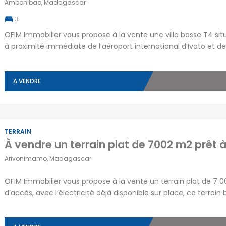
Ambohibao, Madagascar
3
OFIM Immobilier vous propose à la vente une villa basse T4 si
à proximité immédiate de l’aéroport international d’Ivato et de
vaste terrain de 1 000 m² avec une superbe vue sur le Rova, ce
A VENDRE
TERRAIN
Arivonimamo, Madagascar
OFIM Immobilier vous propose à la vente un terrain plat de 7 00
d’accès, avec l’électricité déjà disponible sur place, ce terra
idéal pour la construction d’une résidence principale, d’une vil
Prix : 200 000 […]