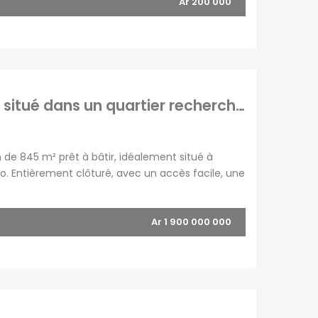
Ar 200 000
À vendre un terrain de 845 m2 prêt à bâtir situé dans un quartier recherché et calme à Androhibe Madagascar
 de 845 m² prêt à bâtir, idéalement situé à
. Entièrement clôturé, avec un accès facile, une
fait pour la construction d’une résidence
Ar 1 900 000 000