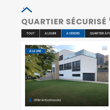
QUARTIER SÉCURISÉ
TOUT
A LOUER
A VENDRE
QUARTIER À F
À LA UNE
OFIM Antsahavola