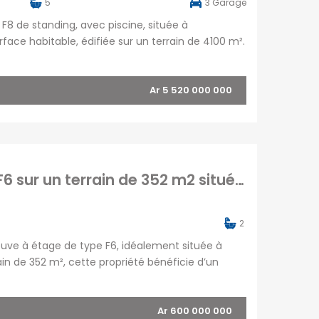
5
3
Garage
F8 de standing, avec piscine, située à
face habitable, édifiée sur un terrain de 4100 m².
g de 200 m², accompagné d’une salle à manger […]
Ar 5 520 000 000
En vente une charmante villa neuve type F6 sur un terrain de 352 m2 située à Alasora Madagascar
2
euve à étage de type F6, idéalement située à
in de 352 m², cette propriété bénéficie d’un
dans un quartier résidentiel calme offrant un
Ar 600 000 000