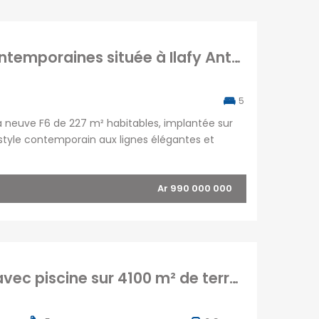
À vendre belle villa F6 neuve aux lignes contemporaines située à Ilafy Antsapandrano, Tananarive
5
a neuve F6 de 227 m² habitables, implantée sur
style contemporain aux lignes élégantes et
tions de qualité, idéales pour une résidence
Ar 990 000 000
A vendre une grande villa F8 de standing avec piscine sur 4100 m² de terrain à Ambohibao