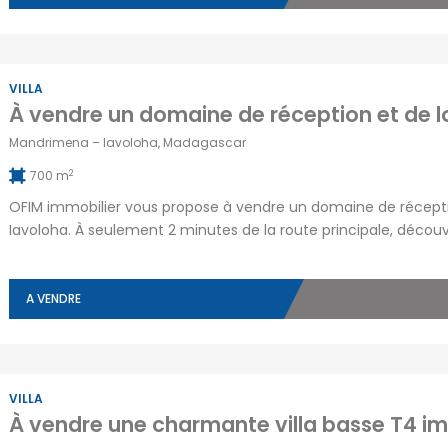
VILLA
Mandrimena – Iavoloha, Madagascar
2
700 m
OFIM immobilier vous propose à vendre un domaine de réceptio
Iavoloha. À seulement 2 minutes de la route principale, décou
cadre calme, verdoyant et sécurisé. Idéal pour un investisse
adapté pour des événements, restaurant […]
A VENDRE
VILLA