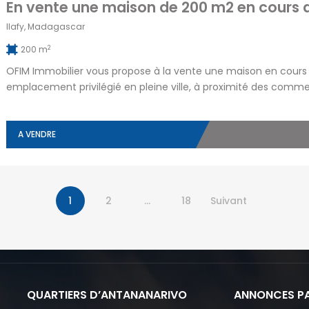
Ilafy, Madagascar
2
200 m
OFIM Immobilier vous propose à la vente une maison en cours d
emplacement privilégié en pleine ville, à proximité des comme
sur un terrain de 350 m² avec une base de 74 m² et une surfac
A VENDRE
1
2
…
18
Suivant
QUARTIERS D’ANTANANARIVO
ANNONCES PA