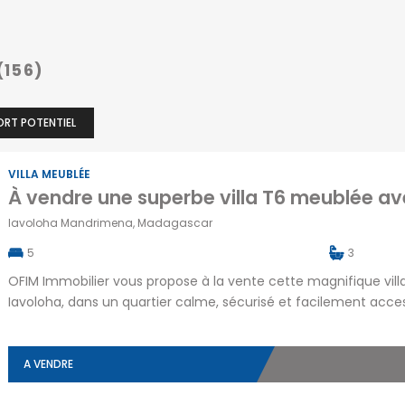
(156)
ORT POTENTIEL
VILLA MEUBLÉE
Iavoloha Mandrimena, Madagascar
5
3
OFIM Immobilier vous propose à la vente cette magnifique vill
Iavoloha, dans un quartier calme, sécurisé et facilement acces
salle à manger et cuisine ouverte, une chambre, une salle d’e
salle de sport […]
A VENDRE