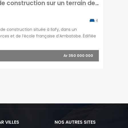
En vente une maison de 200 m2 en cours de construction sur un terrain de 350 m2 située Ilafy Madagacar
4
e construction située à Ilafy, dans un
rces et de l’école française d’Ambatobe. Édifiée
e totale d’environ 200 m², cette propriété se […]
Ar 350 000 000
R VILLES
NOS AUTRES SITES