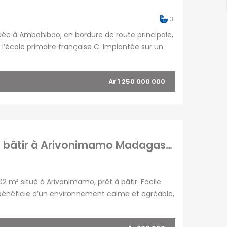
3
tuée à Ambohibao, en bordure de route principale,
 l’école primaire française C. Implantée sur un
tte propriété offre un cadre de vie […]
Ar 1 250 000 000
À vendre un terrain plat de 7002 m2 prêt à bâtir à Arivonimamo Madagascar
2 m² situé à Arivonimamo, prêt à bâtir. Facile
in bénéficie d’un environnement calme et agréable,
la ou pour un projet d’investissement immobilier.