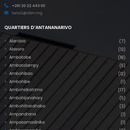
+261 20 22 443 00
tana2@ofim.mg
QUARTIERS D’ANTANANARIVO
Alarobia
(7)
Alasora
(12)
Ambatobe
(18)
Ambatolampy
(5)
Ambohibao
(12)
Ambohibe
(1)
Ambohidratrimo
(17)
Ambohijanahary
(5)
Ambohitrarahaba
(3)
Ampandrana
(1)
Ampasamadinika
(1)