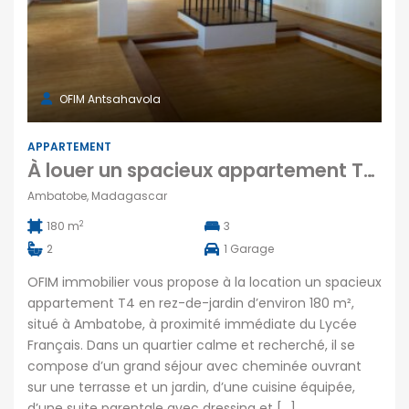
OFIM Antsahavola
APPARTEMENT
À louer un spacieux appartement T4 d’environ 180 m2 situé à Ambatobe Madagascar
Ambatobe, Madagascar
2
180 m
3
2
1
Garage
OFIM immobilier vous propose à la location un spacieux
appartement T4 en rez-de-jardin d’environ 180 m²,
situé à Ambatobe, à proximité immédiate du Lycée
Français. Dans un quartier calme et recherché, il se
compose d’un grand séjour avec cheminée ouvrant
sur une terrasse et un jardin, d’une cuisine équipée,
d’une suite parentale avec dressing et […]