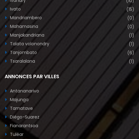
Ivandry
(10)
Ivato
(15)
Mandriambero
(0)
Mahamasina
(0)
Manjakandriana
(1)
Talata volonondry
(1)
Tanjombato
(6)
Tsaralalana
(1)
ANNONCES PAR VILLES
Antananarivo
Majunga
Tamatave
Diégo-Suarez
Fianarantsoa
Tuléar