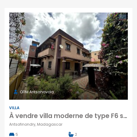
OFIM Antsahavola
VILLA
À vendre villa moderne de type F6 située dans un endroit calme à Antsofinondry
Antsofinondry, Madagascar
5
2