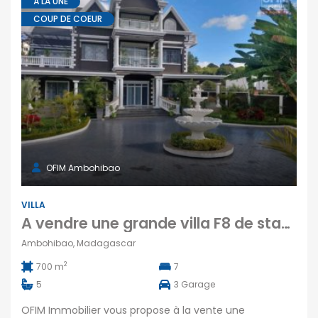
À LA UNE
COUP DE COEUR
OFIM Ambohibao
VILLA
A vendre une grande villa F8 de standing avec piscine sur 4100 m² de terrain à Ambohibao
Ambohibao, Madagascar
2
700 m
7
5
3
Garage
OFIM Immobilier vous propose à la vente une