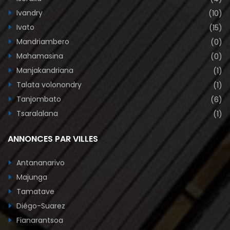
Ivandry
(10)
Ivato
(15)
Mandriambero
(0)
Mahamasina
(0)
Manjakandriana
(1)
Talata volonondry
(1)
Tanjombato
(6)
Tsaralalana
(1)
ANNONCES PAR VILLES
Antananarivo
Majunga
Tamatave
Diégo-Suarez
Fianarantsoa