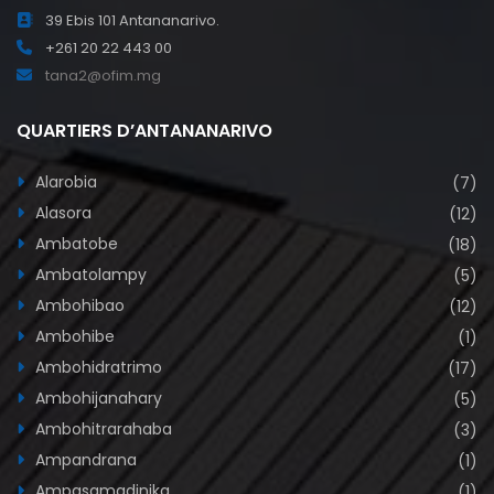
39 Ebis 101 Antananarivo.
+261 20 22 443 00
tana2@ofim.mg
QUARTIERS D’ANTANANARIVO
Alarobia
(7)
Alasora
(12)
Ambatobe
(18)
Ambatolampy
(5)
Ambohibao
(12)
Ambohibe
(1)
Ambohidratrimo
(17)
Ambohijanahary
(5)
Ambohitrarahaba
(3)
Ampandrana
(1)
Ampasamadinika
(1)