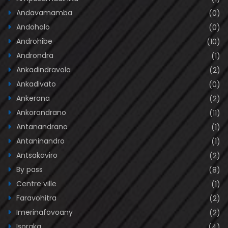
Andavamamba
(0)
Andohalo
(0)
Androhibe
(10)
Androndra
(1)
Ankadindravola
(2)
Ankadivato
(0)
Ankerana
(2)
Ankorondrano
(11)
Antanandrano
(1)
Antaninandro
(1)
Antsakaviro
(2)
By pass
(8)
Centre ville
(1)
Faravohitra
(2)
Imerinafovoany
(2)
Isoraka
(4)