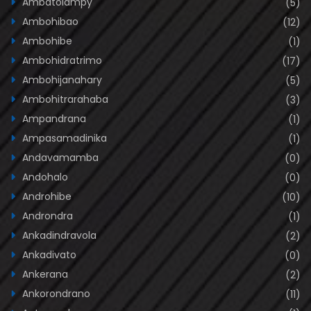
Ambatolampy
(5)
Ambohibao
(12)
Ambohibe
(1)
Ambohidratrimo
(17)
Ambohijanahary
(5)
Ambohitrarahaba
(3)
Ampandrana
(1)
Ampasamadinika
(1)
Andavamamba
(0)
Andohalo
(0)
Androhibe
(10)
Androndra
(1)
Ankadindravola
(2)
Ankadivato
(0)
Ankerana
(2)
Ankorondrano
(11)