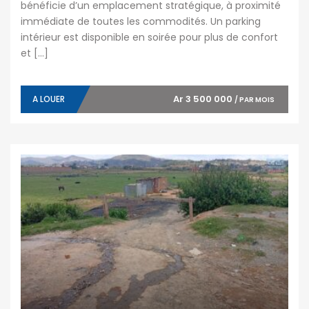
bénéficie d’un emplacement stratégique, à proximité
immédiate de toutes les commodités. Un parking
intérieur est disponible en soirée pour plus de confort
et […]
Ar 3 500 000
A LOUER
/ PAR MOIS