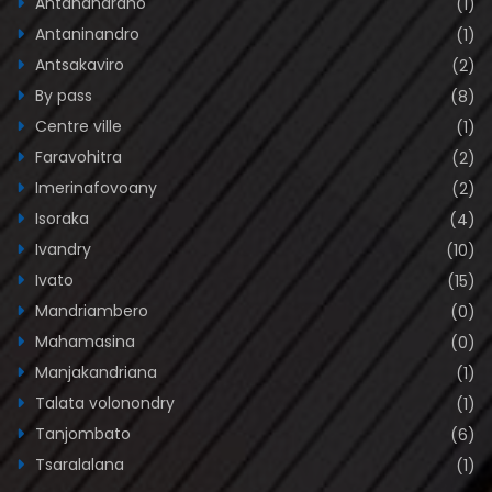
Antanandrano
(1)
Antaninandro
(1)
Antsakaviro
(2)
By pass
(8)
Centre ville
(1)
Faravohitra
(2)
Imerinafovoany
(2)
Isoraka
(4)
Ivandry
(10)
Ivato
(15)
Mandriambero
(0)
Mahamasina
(0)
Manjakandriana
(1)
Talata volonondry
(1)
Tanjombato
(6)
Tsaralalana
(1)