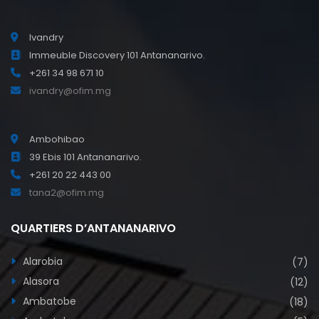
Ivandry
Immeuble Discovery 101 Antananarivo.
+261 34 98 671 10
ivandry@ofim.mg
Ambohibao
39 Ebis 101 Antananarivo.
+261 20 22 443 00
tana2@ofim.mg
QUARTIERS D’ANTANANARIVO
Alarobia
(7)
Alasora
(12)
Ambatobe
(18)