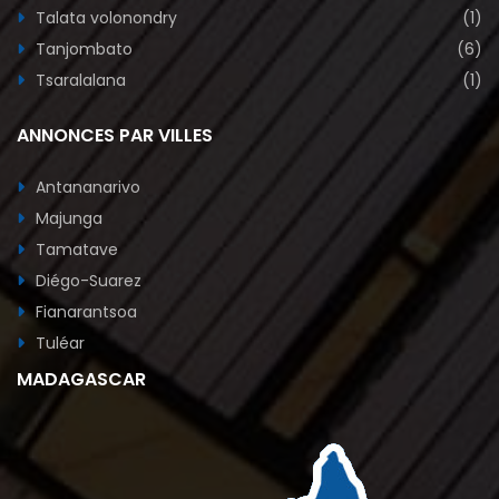
Talata volonondry
(1)
Tanjombato
(6)
Tsaralalana
(1)
ANNONCES PAR VILLES
Antananarivo
Majunga
Tamatave
Diégo-Suarez
Fianarantsoa
Tuléar
MADAGASCAR