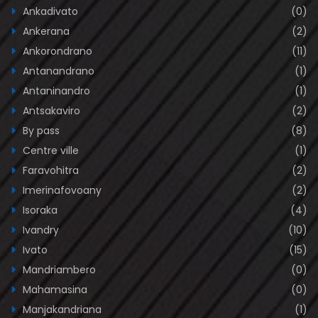
Ankadivato
(0)
Ankerana
(2)
Ankorondrano
(11)
Antanandrano
(1)
Antaninandro
(1)
Antsakaviro
(2)
By pass
(8)
Centre ville
(1)
Faravohitra
(2)
Imerinafovoany
(2)
Isoraka
(4)
Ivandry
(10)
Ivato
(15)
Mandriambero
(0)
Mahamasina
(0)
Manjakandriana
(1)