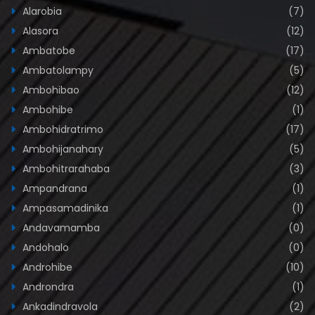
Alarobia
(7)
Alasora
(12)
Ambatobe
(17)
Ambatolampy
(5)
Ambohibao
(12)
Ambohibe
(1)
Ambohidratrimo
(17)
Ambohijanahary
(5)
Ambohitrarahaba
(3)
Ampandrana
(1)
Ampasamadinika
(1)
Andavamamba
(0)
Andohalo
(0)
Androhibe
(10)
Androndra
(1)
Ankadindravola
(2)