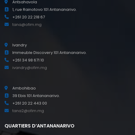
Antsahavola
1, rue Rainotovo 101 Antananarivo.
+261 20 22 218 67
tana@ofim.mg
Ivandry
Immeuble Discovery 101 Antananarivo.
+261 34 98 671 10
ivandry@ofim.mg
Ambohibao
39 Ebis 101 Antananarivo.
+261 20 22 443 00
tana2@ofim.mg
QUARTIERS D’ANTANANARIVO