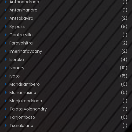
Antanandrano
(1)
Antaninandro
(1)
Antsakaviro
(2)
By pass
(8)
Centre ville
(1)
Faravohitra
(2)
Imerinafovoany
(2)
Isoraka
(4)
Ivandry
(10)
Ivato
(15)
Mandriambero
(0)
Mahamasina
(0)
Manjakandriana
(1)
Talata volonondry
(1)
Tanjombato
(6)
Tsaralalana
(1)