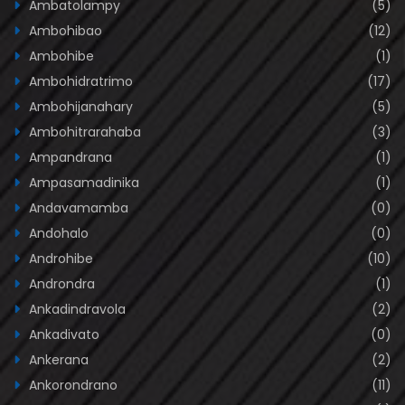
Ambatolampy
(5)
Ambohibao
(12)
Ambohibe
(1)
Ambohidratrimo
(17)
Ambohijanahary
(5)
Ambohitrarahaba
(3)
Ampandrana
(1)
Ampasamadinika
(1)
Andavamamba
(0)
Andohalo
(0)
Androhibe
(10)
Androndra
(1)
Ankadindravola
(2)
Ankadivato
(0)
Ankerana
(2)
Ankorondrano
(11)