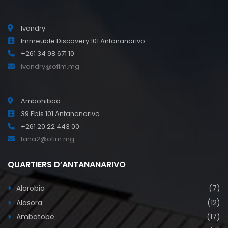
Ivandry
Immeuble Discovery 101 Antananarivo.
+261 34 98 671 10
ivandry@ofim.mg
Ambohibao
39 Ebis 101 Antananarivo.
+261 20 22 443 00
tana2@ofim.mg
QUARTIERS D’ANTANANARIVO
Alarobia
(7)
Alasora
(12)
Ambatobe
(17)