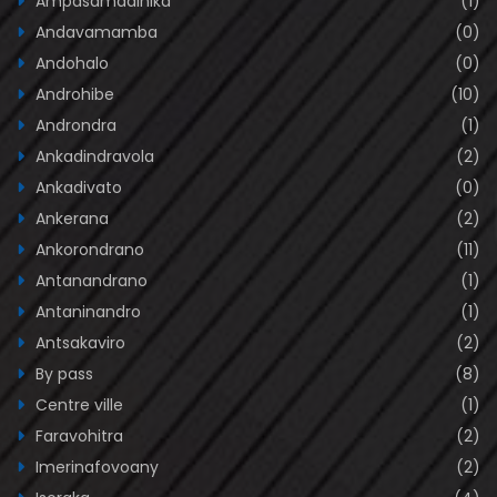
Ampasamadinika
(1)
Andavamamba
(0)
Andohalo
(0)
Androhibe
(10)
Androndra
(1)
Ankadindravola
(2)
Ankadivato
(0)
Ankerana
(2)
Ankorondrano
(11)
Antanandrano
(1)
Antaninandro
(1)
Antsakaviro
(2)
By pass
(8)
Centre ville
(1)
Faravohitra
(2)
Imerinafovoany
(2)