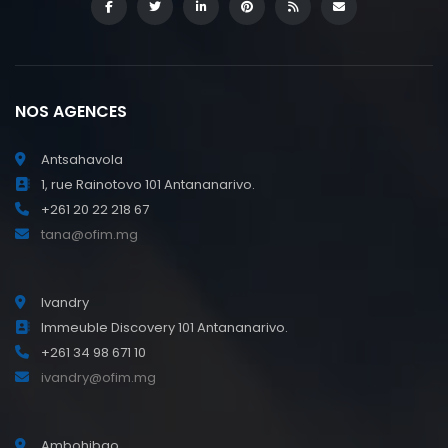
NOS AGENCES
Antsahavola
1, rue Rainotovo 101 Antananarivo.
+261 20 22 218 67
tana@ofim.mg
Ivandry
Immeuble Discovery 101 Antananarivo.
+261 34 98 671 10
ivandry@ofim.mg
Ambohibao