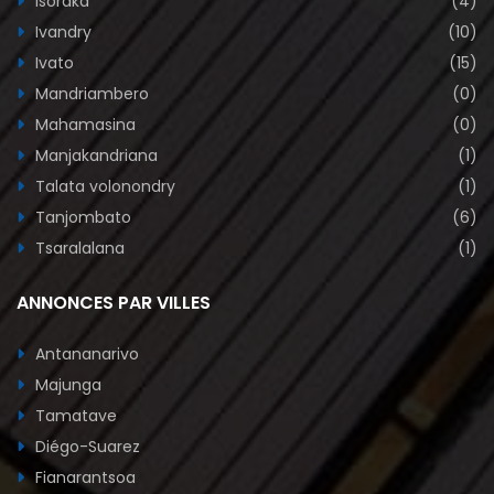
Isoraka
(4)
Ivandry
(10)
Ivato
(15)
Mandriambero
(0)
Mahamasina
(0)
Manjakandriana
(1)
Talata volonondry
(1)
Tanjombato
(6)
Tsaralalana
(1)
ANNONCES PAR VILLES
Antananarivo
Majunga
Tamatave
Diégo-Suarez
Fianarantsoa