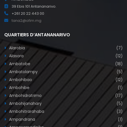
39 Ebis 101 Antananarivo.
+261 20 22 443 00
tana2@ofim.mg
QUARTIERS D’ANTANANARIVO
Alarobia
(7)
Alasora
(12)
Ambatobe
(18)
Ambatolampy
(5)
Ambohibao
(12)
Ambohibe
(1)
Ambohidratrimo
(17)
Ambohijanahary
(5)
Ambohitrarahaba
(3)
Ampandrana
(1)