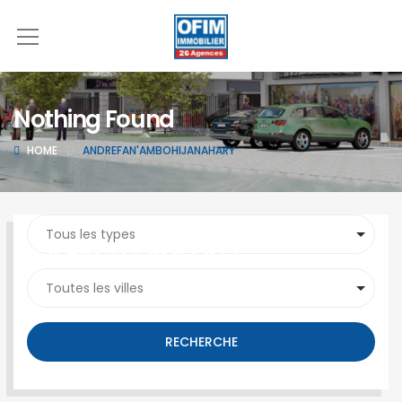
Nothing Found
HOME
ANDREFAN'AMBOHIJANAHARY
SEARCH PROPERTY
RECHERCHE