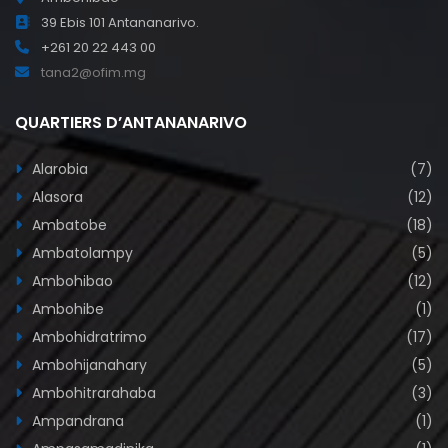
39 Ebis 101 Antananarivo.
+261 20 22 443 00
tana2@ofim.mg
QUARTIERS D’ANTANANARIVO
Alarobia
(7)
Alasora
(12)
Ambatobe
(18)
Ambatolampy
(5)
Ambohibao
(12)
Ambohibe
(1)
Ambohidratrimo
(17)
Ambohijanahary
(5)
Ambohitrarahaba
(3)
Ampandrana
(1)