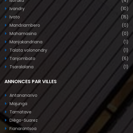
Isoraka
(4)
Ivandry
(10)
Ivato
(15)
Mandriambero
(0)
Mahamasina
(0)
Manjakandriana
(1)
Talata volonondry
(1)
Tanjombato
(6)
Tsaralalana
(1)
ANNONCES PAR VILLES
Antananarivo
Majunga
Tamatave
Diégo-Suarez
Fianarantsoa