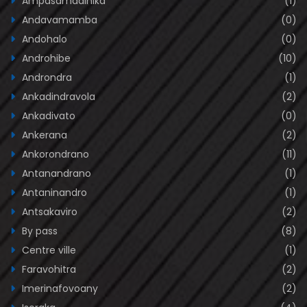
Ampasamadinika
(1)
Andavamamba
(0)
Andohalo
(0)
Androhibe
(10)
Androndra
(1)
Ankadindravola
(2)
Ankadivato
(0)
Ankerana
(2)
Ankorondrano
(11)
Antanandrano
(1)
Antaninandro
(1)
Antsakaviro
(2)
By pass
(8)
Centre ville
(1)
Faravohitra
(2)
Imerinafovoany
(2)