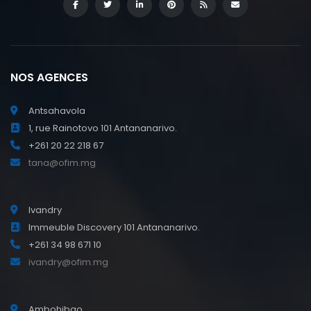
NOS AGENCES
Antsahavola
1, rue Rainotovo 101 Antananarivo.
+261 20 22 218 67
tana@ofim.mg
Ivandry
Immeuble Discovery 101 Antananarivo.
+261 34 98 671 10
ivandry@ofim.mg
Ambohibao