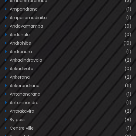
Ambohitrarahaba
(3)
Ampandrana
(1)
Ampasamadinika
(1)
Andavamamba
(0)
Andohalo
(0)
Androhibe
(10)
Androndra
(1)
Ankadindravola
(2)
Ankadivato
(0)
Ankerana
(2)
Ankorondrano
(11)
Antanandrano
(1)
Antaninandro
(1)
Antsakaviro
(2)
By pass
(8)
Centre ville
(1)