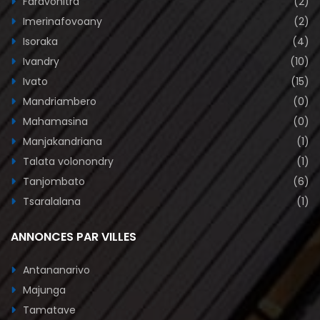
Faravohitra
(2)
Imerinafovoany
(2)
Isoraka
(4)
Ivandry
(10)
Ivato
(15)
Mandriambero
(0)
Mahamasina
(0)
Manjakandriana
(1)
Talata volonondry
(1)
Tanjombato
(6)
Tsaralalana
(1)
ANNONCES PAR VILLES
Antananarivo
Majunga
Tamatave