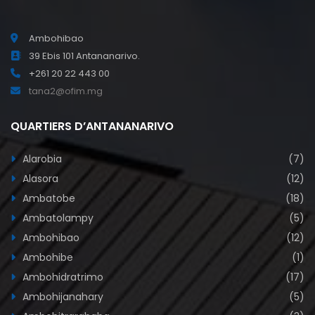
Ambohibao
39 Ebis 101 Antananarivo.
+261 20 22 443 00
tana2@ofim.mg
QUARTIERS D’ANTANANARIVO
Alarobia
(7)
Alasora
(12)
Ambatobe
(18)
Ambatolampy
(5)
Ambohibao
(12)
Ambohibe
(1)
Ambohidratrimo
(17)
Ambohijanahary
(5)