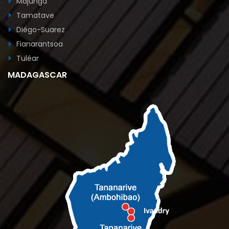
Majunga
Tamatave
Diégo-Suarez
Fianarantsoa
Tuléar
MADAGASCAR