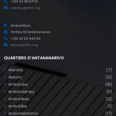
+261 34 98 671 10
ivandry@ofim.mg
Ambohibao
39 Ebis 101 Antananarivo.
+261 20 22 443 00
tana2@ofim.mg
QUARTIERS D’ANTANANARIVO
Alarobia
(7)
Alasora
(12)
Ambatobe
(18)
Ambatolampy
(5)
Ambohibao
(12)
Ambohibe
(1)
Ambohidratrimo
(17)