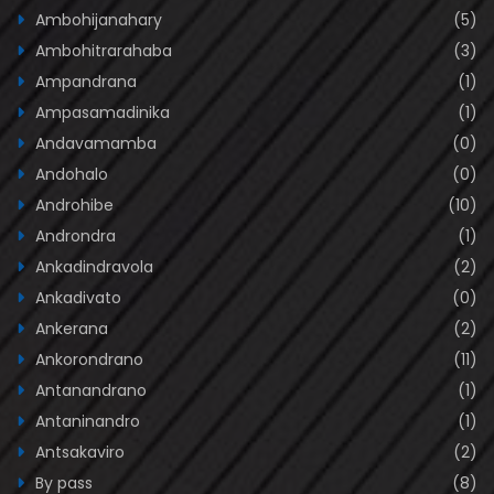
Ambohijanahary
(5)
Ambohitrarahaba
(3)
Ampandrana
(1)
Ampasamadinika
(1)
Andavamamba
(0)
Andohalo
(0)
Androhibe
(10)
Androndra
(1)
Ankadindravola
(2)
Ankadivato
(0)
Ankerana
(2)
Ankorondrano
(11)
Antanandrano
(1)
Antaninandro
(1)
Antsakaviro
(2)
By pass
(8)