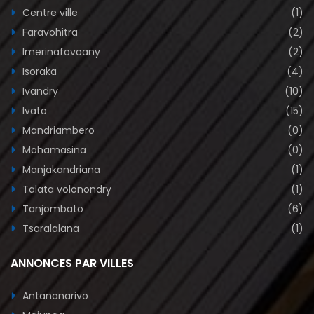
Centre ville
(1)
Faravohitra
(2)
Imerinafovoany
(2)
Isoraka
(4)
Ivandry
(10)
Ivato
(15)
Mandriambero
(0)
Mahamasina
(0)
Manjakandriana
(1)
Talata volonondry
(1)
Tanjombato
(6)
Tsaralalana
(1)
ANNONCES PAR VILLES
Antananarivo