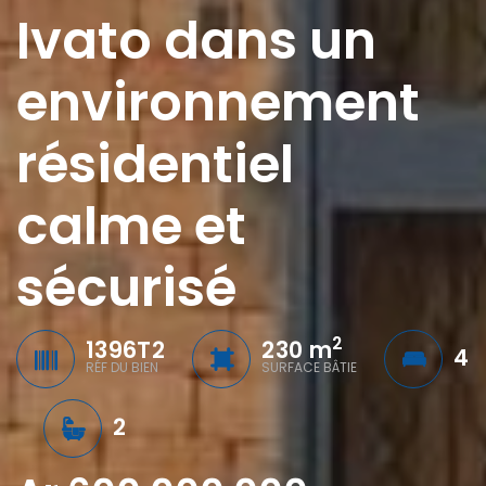
Ivato dans un
environnement
résidentiel
calme et
sécurisé
2
1396T2
230 m
4
RÉF DU BIEN
SURFACE BÂTIE
2