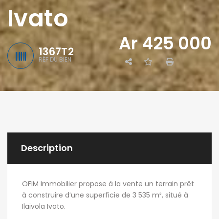
Ivato
Ar 425 000
1367T2
RÉF DU BIEN
Description
OFIM Immobilier propose à la vente un terrain prêt
à construire d’une superficie de 3 535 m², situé à
Ilaivola Ivato.