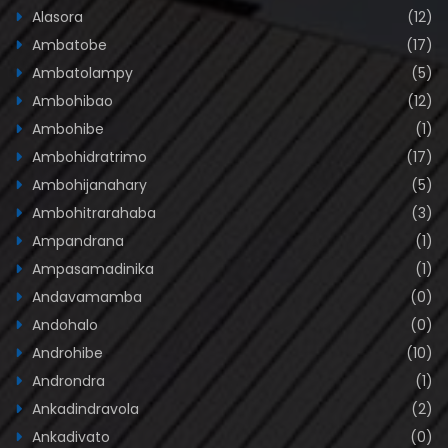
Alasora
(12)
Ambatobe
(17)
Ambatolampy
(5)
Ambohibao
(12)
Ambohibe
(1)
Ambohidratrimo
(17)
Ambohijanahary
(5)
Ambohitrarahaba
(3)
Ampandrana
(1)
Ampasamadinika
(1)
Andavamamba
(0)
Andohalo
(0)
Androhibe
(10)
Androndra
(1)
Ankadindravola
(2)
Ankadivato
(0)