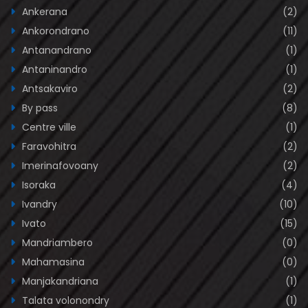
Ankerana
(2)
Ankorondrano
(11)
Antanandrano
(1)
Antaninandro
(1)
Antsakaviro
(2)
By pass
(8)
Centre ville
(1)
Faravohitra
(2)
Imerinafovoany
(2)
Isoraka
(4)
Ivandry
(10)
Ivato
(15)
Mandriambero
(0)
Mahamasina
(0)
Manjakandriana
(1)
Talata volonondry
(1)