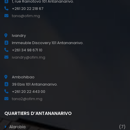
1, rue Rainotovo 101 Antananarivo.
+261 20 22 218 67
tana@ofim.mg
Ivandry
Immeuble Discovery 101 Antananarivo.
+261 34 98 671 10
ivandry@ofim.mg
Ambohibao
39 Ebis 101 Antananarivo.
+261 20 22 443 00
tana2@ofim.mg
QUARTIERS D’ANTANANARIVO
Alarobia
(7)