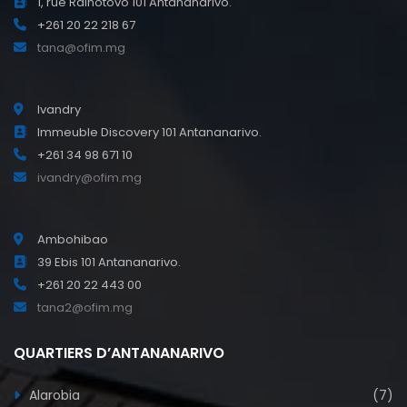
1, rue Rainotovo 101 Antananarivo.
+261 20 22 218 67
tana@ofim.mg
Ivandry
Immeuble Discovery 101 Antananarivo.
+261 34 98 671 10
ivandry@ofim.mg
Ambohibao
39 Ebis 101 Antananarivo.
+261 20 22 443 00
tana2@ofim.mg
QUARTIERS D’ANTANANARIVO
Alarobia
(7)