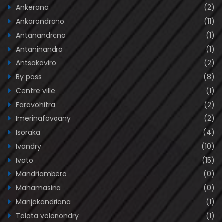
Ankerana
(2)
Ankorondrano
(11)
Antanandrano
(1)
Antaninandro
(1)
Antsakaviro
(2)
By pass
(8)
Centre ville
(1)
Faravohitra
(2)
Imerinafovoany
(2)
Isoraka
(4)
Ivandry
(10)
Ivato
(15)
Mandriambero
(0)
Mahamasina
(0)
Manjakandriana
(1)
Talata volonondry
(1)