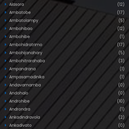
Alasora
(12)
Ambatobe
(17)
Ambatolampy
(5)
Ambohibao
(12)
Ambohibe
(1)
Ambohidratrimo
(17)
Ambohijanahary
(5)
Ambohitrarahaba
(3)
Ampandrana
(1)
Ampasamadinika
(1)
Andavamamba
(0)
Andohalo
(0)
Androhibe
(10)
Androndra
(1)
Ankadindravola
(2)
Ankadivato
(0)