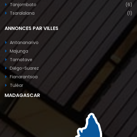
Tanjombato
(6)
Tsaralalana
(1)
ANNONCES PAR VILLES
Antananarivo
Majunga
Tamatave
Diégo-Suarez
Fianarantsoa
Tuléar
MADAGASCAR