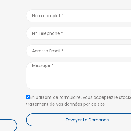
QUARTIERS D’ANTANANARIVO
ANNONCES PA
Alarobia
(7)
Ankadivato
(0)
Antananariv
Alasora
(12)
Ankerana
(2)
Majunga
En utilisant ce formulaire, vous acceptez le stock
Ambatobe
(18)
Ankorondrano
(11)
Tamatave
traitement de vos données par ce site
Ambatolampy
(5)
Antanandrano
(1)
MADAGASCA
Ambohibao
(12)
Antaninandro
(1)
Envoyer La Demande
Ambohibe
(1)
Antsakaviro
(2)