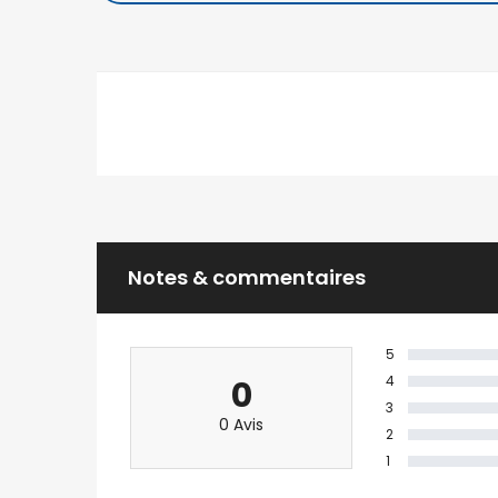
Immeuble Discovery 101 Antananarivo.
+261 34 98 671 10
ivandry@ofim.mg
Ambohibao
39 Ebis 101 Antananarivo.
+261 20 22 443 00
tana2@ofim.mg
Notes & commentaires
5
4
0
3
0 Avis
2
1