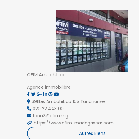
OFIM Ambohibao
NOS AGENCES
Agence immobilière
Antsahavola
1, rue Rainotovo 101 Antananarivo.
39Ebis Ambohibao 105 Tananarive
+261 20 22 218 67
020 22 443 00
tana@ofim.mg
tana2@ofim.mg
https://www.ofim-madagascar.com
Autres Biens
Ivandry