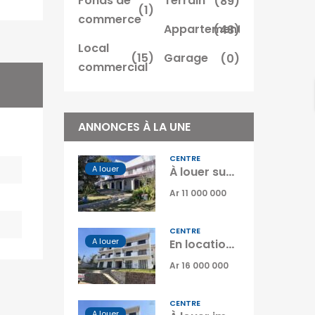
Fonds de
Terrain
(89)
(1)
commerce
Appartement
(48)
Local
(15)
Garage
(0)
commercial
ANNONCES À LA UNE
CENTRE
A louer
À louer superbe villa familiale de type F6 située à Ambatobe Madagascar
Ar 11 000 000
CENTRE
A louer
En location un immeuble complet avec 5 logements situé à Analamahitsy Park Tananarive
Ar 16 000 000
CENTRE
A louer