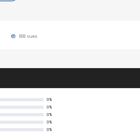
By pass
(8)
(17)
Ambohidratrimo
Centre ville
(1)
Faravohitra
(2)
(5)
Ambohijanahary
Imerinafovoany
(2)
188 vues
Isoraka
(4)
(3)
Ambohitrarahaba
Ivandry
(10)
Ampandrana
(1)
Ivato
(15)
(1)
Mandriambero
(0)
Ampasamadinika
Mahamasina
(0)
Andavamamba
(0)
Manjakandriana
(1)
Andohalo
(0)
Talata
Androhibe
(10)
(1)
volonondry
0%
Androndra
(1)
Tanjombato
(6)
0%
Ankadindravola
(2)
0%
Tsaralalana
(1)
0%
0%