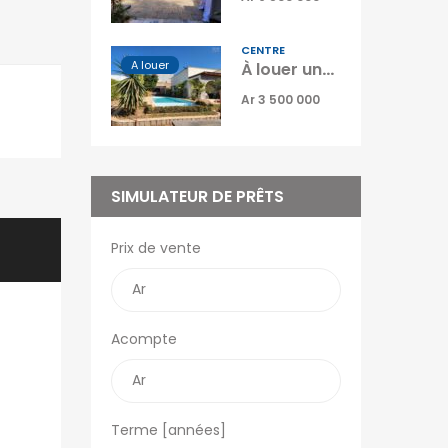
Vidéos
OFIM Top Annonces
CENTRE
A louer
À louer une superbe villa de plain-pied T4 semi-meublée avec piscine située à Ambatobe Manazary Madagascar
Immobilier Ouest la
Réunion
Ar 3 500 000
Le Blog d’OFIM
Madagascar
SIMULATEUR DE PRÊTS
Prix de vente
Acompte
Terme [années]