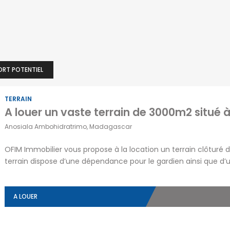
ORT POTENTIEL
TERRAIN
Anosiala Ambohidratrimo, Madagascar
OFIM Immobilier vous propose à la location un terrain clôturé
terrain dispose d’une dépendance pour le gardien ainsi que d’
et en électricité. L’emplacement est idéal, notamment pour le
seulement 500 mètres de […]
A LOUER