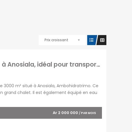
Prix croissant
A louer un vaste terrain de 3000m2 situé à à Anosiala, idéal pour transporteurs
 de 3000 m² situé à Anosiala, Ambohidratrimo. Ce
un grand chalet. Il est également équipé en eau
s transporteurs qui empruntent la RN4, à
Ar 2 000 000
/ PAR MOIS