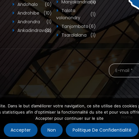
Manjakandriana
(1)
Andohalo
(0)
Talata
Androhibe
(10)
(1)
volonondry
Androndra
(1)
Tanjombato
(6)
Ankadindravola
(2)
Tsaralalana
(1)
te. Dans le but d’améliorer votre navigation, ce site utilise des cooki
statistiques afin d'optimiser la fonctionnalité du site et pour vous offr
Home
Accepter pour continuer sur le site
Accepter
Non
Politique De Confidentialité