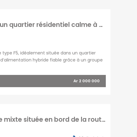
En location une villa neuve F5 située dans un quartier résidentiel calme à Anosiala
e type F5, idéalement située dans un quartier
e d’alimentation hybride fiable grâce à un groupe
espect de l’environnement. Elle dispose également
Ar 2 000 000
A louer villa à étage de type F5 pour usage mixte située en bord de la route nationale 4 à Andakana Anosiala