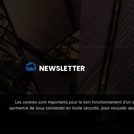
NEWSLETTER
Les cookies sont importants pour le bon fonctionnement d'un si
©2026 – OFIM Madagascar By
MyWeb
–
Hôtel à
permettre de vous connecter en toute sécurité, pour recueillir des 
Madagascar