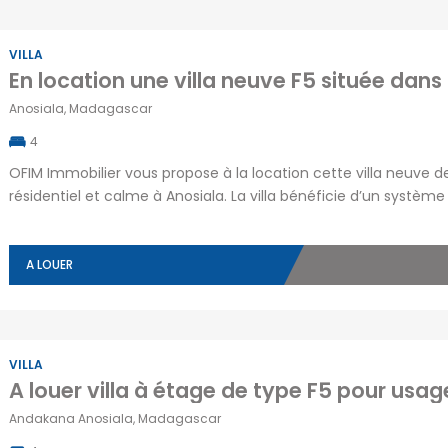
VILLA
Anosiala, Madagascar
4
OFIM Immobilier vous propose à la location cette villa neuve d
résidentiel et calme à Anosiala. La villa bénéficie d’un systèm
électrogène et une installation solaire, alliant économie et r
d’un système d’eau autonome via un […]
A LOUER
VILLA
Andakana Anosiala, Madagascar