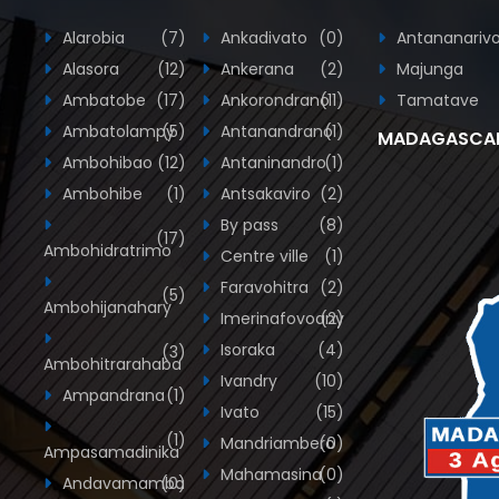
Alarobia
(7)
Ankadivato
(0)
Antananariv
Alasora
(12)
Ankerana
(2)
Majunga
Ambatobe
(17)
Ankorondrano
(11)
Tamatave
Ambatolampy
(5)
Antanandrano
(1)
MADAGASCA
Ambohibao
(12)
Antaninandro
(1)
Ambohibe
(1)
Antsakaviro
(2)
By pass
(8)
(17)
Ambohidratrimo
Centre ville
(1)
Faravohitra
(2)
(5)
Ambohijanahary
Imerinafovoany
(2)
Isoraka
(4)
(3)
Ambohitrarahaba
Ivandry
(10)
Ampandrana
(1)
Ivato
(15)
(1)
Mandriambero
(0)
Ampasamadinika
Mahamasina
(0)
Andavamamba
(0)