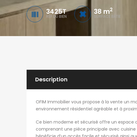
2
3425T
38 m
RÉF DU BIEN
SURFACE BÂTIE
Description
OFIM Immobilier vous propose à la vente un ma
environnement résidentiel agréable et à prox
Ce bien moderne et sécurisé offre un espace d
comprenant une pièce principale avec cuisine 
bénéficie d’un accès facile et sécurisé ainsi que