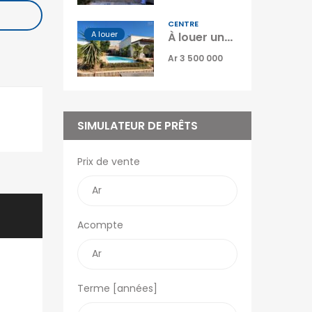
OFIM Annonces
Vidéos
CENTRE
A louer
À louer une superbe villa de plain-pied T4 semi-meublée avec piscine située à Ambatobe Manazary Madagascar
OFIM Top Annonces
Ar 3 500 000
Immobilier Ouest la
Réunion
Le Blog d’OFIM
Madagascar
SIMULATEUR DE PRÊTS
Prix de vente
Acompte
Terme [années]