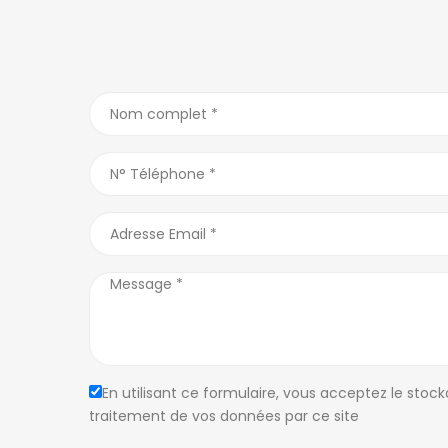
QUARTIERS D’ANTANANARIVO
ANNONCES PA
Alarobia
(7)
Ankadivato
(0)
Antananariv
Alasora
(12)
Ankerana
(2)
Majunga
Ambatobe
(18)
Ankorondrano
(11)
Tamatave
Ambatolampy
(5)
Antanandrano
(1)
En utilisant ce formulaire, vous acceptez le stock
MADAGASCA
traitement de vos données par ce site
Ambohibao
(12)
Antaninandro
(1)
Ambohibe
(1)
Antsakaviro
(2)