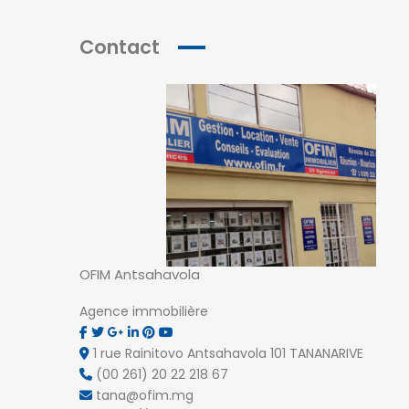
Contact
NOS AGENCES
OFIM Antsahavola
Antsahavola
1, rue Rainotovo 101 Antananarivo.
Agence immobilière
+261 20 22 218 67
tana@ofim.mg
1 rue Rainitovo Antsahavola 101 TANANARIVE
(00 261) 20 22 218 67
tana@ofim.mg