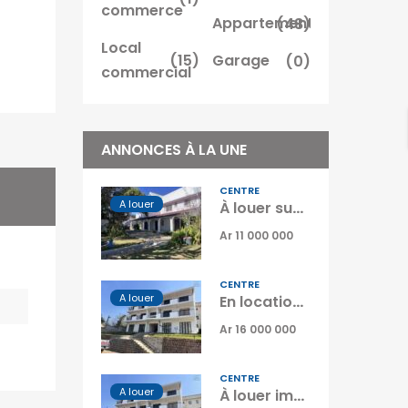
commerce
Appartement
(48)
Local
(15)
Garage
(0)
commercial
ANNONCES À LA UNE
CENTRE
A louer
À louer superbe villa familiale de type F6 située à Ambatobe Madagascar
Ar 11 000 000
CENTRE
A louer
En location un immeuble complet avec 5 logements situé à Analamahitsy Park Tananarive
Ar 16 000 000
CENTRE
A louer
À louer immeuble résidentiel situé dans un quartier calme et sécurisé à Analamahitsy Park Madagascar