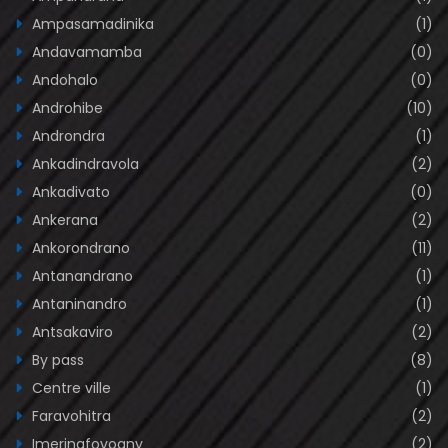
Ampasamadinika
(1)
Andavamamba
(0)
Andohalo
(0)
Androhibe
(10)
Androndra
(1)
Ankadindravola
(2)
Ankadivato
(0)
Ankerana
(2)
Ankorondrano
(11)
Antanandrano
(1)
Antaninandro
(1)
Antsakaviro
(2)
By pass
(8)
Centre ville
(1)
Faravohitra
(2)
Imerinafovoany
(2)