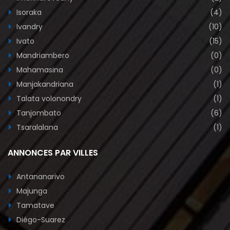
Isoraka
(4)
Ivandry
(10)
Ivato
(15)
Mandriambero
(0)
Mahamasina
(0)
Manjakandriana
(1)
Talata volonondry
(1)
Tanjombato
(6)
Tsaralalana
(1)
ANNONCES PAR VILLES
Antananarivo
Majunga
Tamatave
Diégo-Suarez