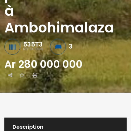
à
Ambohimalaza
535T3
3
RÉF DU BIEN
Ar 280 000 000
Description