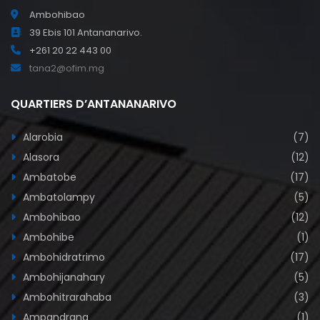
Ambohibao
39 Ebis 101 Antananarivo.
+261 20 22 443 00
tana2@ofim.mg
QUARTIERS D’ANTANANARIVO
Alarobia
(7)
Alasora
(12)
Ambatobe
(17)
Ambatolampy
(5)
Ambohibao
(12)
Ambohibe
(1)
Ambohidratrimo
(17)
Ambohijanahary
(5)
Ambohitrarahaba
(3)
Ampandrana
(1)