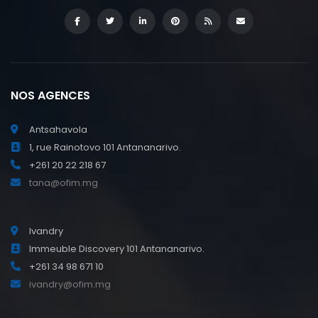
NOS AGENCES
Antsahavola
1, rue Rainotovo 101 Antananarivo.
+261 20 22 218 67
tana@ofim.mg
Ivandry
Immeuble Discovery 101 Antananarivo.
+261 34 98 671 10
ivandry@ofim.mg