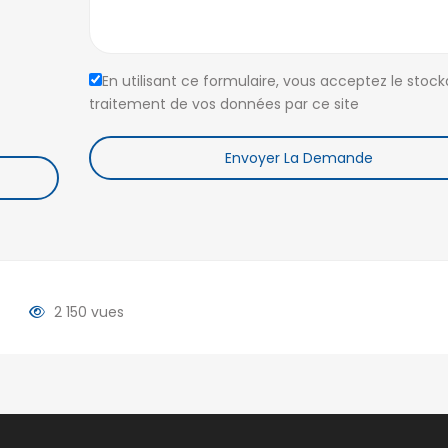
En utilisant ce formulaire, vous acceptez le stock
traitement de vos données par ce site
Envoyer La Demande
QUARTIERS D’ANTANANARIVO
ANNONCES PA
Alarobia
(7)
Ankadivato
(0)
Antananariv
Alasora
(12)
Ankerana
(2)
Majunga
Ambatobe
(17)
Ankorondrano
(11)
Tamatave
Ambatolampy
(5)
Antanandrano
(1)
MADAGASCA
2 150 vues
Ambohibao
(12)
Antaninandro
(1)
Ambohibe
(1)
Antsakaviro
(2)
By pass
(8)
(17)
Ambohidratrimo
Centre ville
(1)
Faravohitra
(2)
(5)