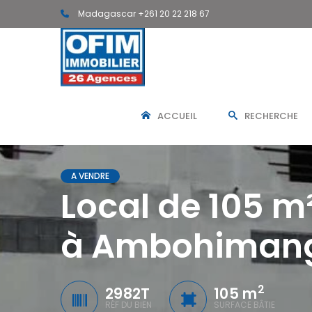
Madagascar +261 20 22 218 67
ACCUEIL
RECHERCHE
A VENDRE
Local de 105 m
à Ambohiman
2
2982T
105 m
RÉF DU BIEN
SURFACE BÂTIE