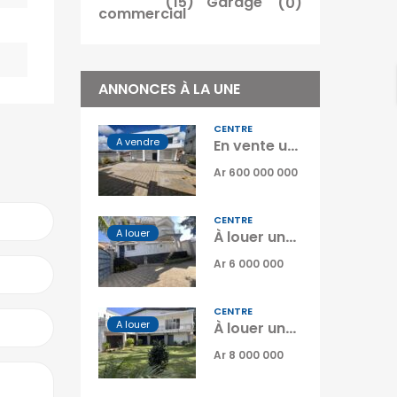
(15)
Garage
(0)
commercial
ANNONCES À LA UNE
CENTRE
A vendre
En vente une charmante villa neuve type F6 sur un terrain de 352 m2 située à Alasora Madagascar
Ar 600 000 000
CENTRE
A louer
À louer une grande villa T8 sur trois niveaux avec jardin située à Analamahitsy Madagascar
Ar 6 000 000
CENTRE
A louer
À louer une spacieuse villa type F5 située dans le quartier résidentiel calme et recherché d’Androhibe Tananarive
Ar 8 000 000