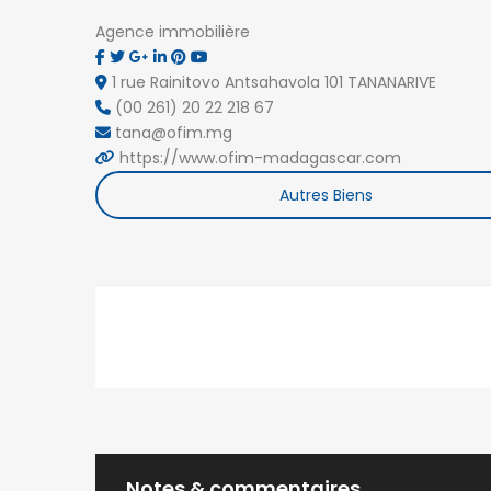
Agence immobilière
1 rue Rainitovo Antsahavola 101 TANANARIVE
(00 261) 20 22 218 67
tana@ofim.mg
https://www.ofim-madagascar.com
NOS AGENCES
Autres Biens
Antsahavola
1, rue Rainotovo 101 Antananarivo.
+261 20 22 218 67
tana@ofim.mg
Ivandry
Immeuble Discovery 101 Antananarivo.
+261 34 98 671 10
ivandry@ofim.mg
Notes & commentaires