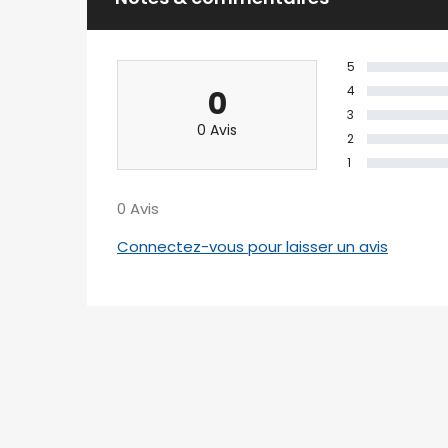
Ambohibao
5
39 Ebis 101 Antananarivo.
4
0
+261 20 22 443 00
3
tana2@ofim.mg
0 Avis
2
1
0 Avis
Connectez-vous pour laisser un avis
NEWSLETTER