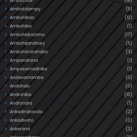
Ambatobe
(18)
Ambatolampy
(5)
Ambohibao
(12)
Ambohibe
(1)
Ambohidratrimo
(17)
Ambohijanahary
(5)
Ambohitrarahaba
(3)
Ampandrana
(1)
Ampasamadinika
(1)
Andavamamba
(0)
Andohalo
(0)
Androhibe
(10)
Androndra
(1)
Ankadindravola
(2)
Ankadivato
(0)
Ankerana
(2)