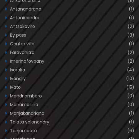
Ankorondrano
(11)
Antanandrano
(1)
Antaninandro
(1)
Antsakaviro
(2)
By pass
(8)
Centre ville
(1)
Faravohitra
(2)
Imerinafovoany
(2)
Isoraka
(4)
Ivandry
(10)
Ivato
(15)
Mandriambero
(0)
Mahamasina
(0)
Manjakandriana
(1)
Talata volonondry
(1)
Tanjombato
(6)