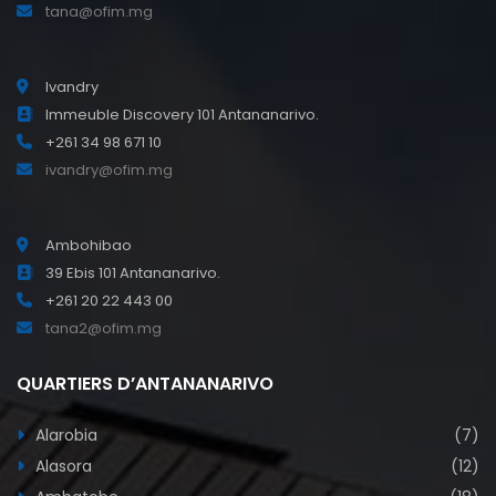
tana@ofim.mg
Ivandry
Immeuble Discovery 101 Antananarivo.
+261 34 98 671 10
ivandry@ofim.mg
Ambohibao
39 Ebis 101 Antananarivo.
+261 20 22 443 00
tana2@ofim.mg
QUARTIERS D’ANTANANARIVO
Alarobia
(7)
Alasora
(12)