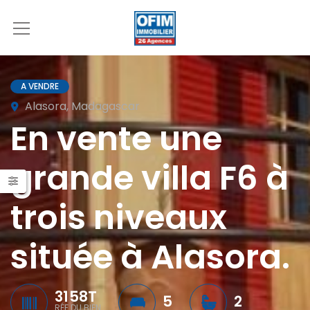
A VENDRE
Alasora, Madagascar
En vente une
grande villa F6 à
trois niveaux
située à Alasora.
3158T
5
2
RÉF DU BIEN