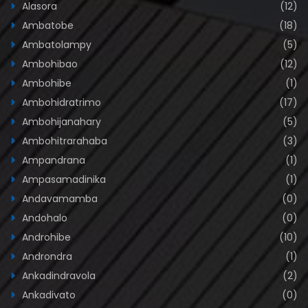
Alasora
(12)
Ambatobe
(18)
Ambatolampy
(5)
Ambohibao
(12)
Ambohibe
(1)
Ambohidratrimo
(17)
Ambohijanahary
(5)
Ambohitrarahaba
(3)
Ampandrana
(1)
Ampasamadinika
(1)
Andavamamba
(0)
Andohalo
(0)
Androhibe
(10)
Androndra
(1)
Ankadindravola
(2)
Ankadivato
(0)