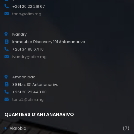
+261 20 22 218 67
tana@ofim.mg
Ivandry
Immeuble Discovery 101 Antananarivo.
+261 34 98 671 10
ivandry@ofim.mg
Ambohibao
39 Ebis 101 Antananarivo.
+261 20 22 443 00
tana2@ofim.mg
QUARTIERS D’ANTANANARIVO
Alarobia
(7)