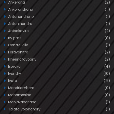
Ankerana
(2)
Ankorondrano
(11)
Antanandrano
(1)
Antaninandro
(1)
Antsakaviro
(2)
By pass
(8)
Centre ville
(1)
Faravohitra
(2)
Imerinafovoany
(2)
Isoraka
(4)
Ivandry
(10)
Ivato
(15)
Mandriambero
(0)
Mahamasina
(0)
Manjakandriana
(1)
Talata volonondry
(1)