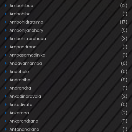
Ambohibao
(12)
Ambohibe
(1)
Ambohidratrimo
(17)
Ambohijanahary
(5)
Ambohitrarahaba
(3)
Ampandrana
(1)
Ampasamadinika
(1)
Andavamamba
(0)
Andohalo
(0)
Androhibe
(9)
Androndra
(1)
Ankadindravola
(2)
Ankadivato
(0)
Ankerana
(2)
Ankorondrano
(11)
Antanandrano
(1)