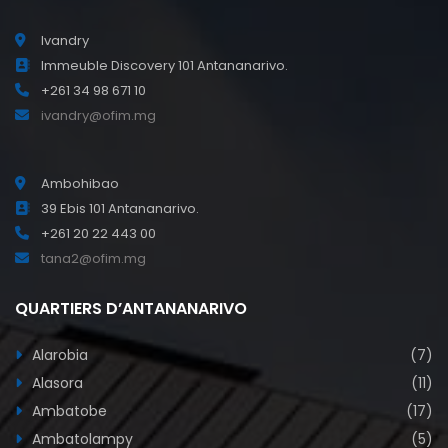
Ivandry
Immeuble Discovery 101 Antananarivo.
+261 34 98 671 10
ivandry@ofim.mg
Ambohibao
39 Ebis 101 Antananarivo.
+261 20 22 443 00
tana2@ofim.mg
QUARTIERS D’ANTANANARIVO
Alarobia
(7)
Alasora
(11)
Ambatobe
(17)
Ambatolampy
(5)