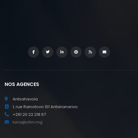
NOS AGENCES
Antsahavola
1, rue Rainotovo 101 Antananarivo.
+261 20 22 218 67
tana@ofim.mg
Ivandry
Immeuble Discovery 101 Antananarivo.
+261 34 98 671 10
ivandry@ofim.mg