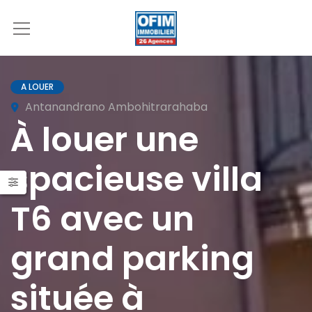
A LOUER
Antanandrano Ambohitrarahaba
À louer une
spacieuse villa
T6 avec un
grand parking
située à