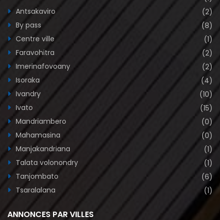
Imerinafovoany
(2)
Isoraka
(4)
Ivandry
(10)
Ivato
(15)
Mandriambero
(0)
Mahamasina
(0)
Manjakandriana
(1)
Talata volonondry
(1)
Tanjombato
(6)
Tsaralalana
(1)
ANNONCES PAR VILLES
Antananarivo
Majunga
Tamatave
Diégo-Suarez