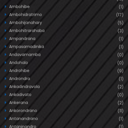
Ampandrana
(1)
Ampasamadinika
(1)
Andavamamba
(0)
Andohalo
(0)
Androhibe
(9)
Androndra
(1)
Ankadindravola
(2)
Ankadivato
(0)
Ankerana
(2)
Ankorondrano
(11)
Antanandrano
(1)
Antaninandro
(1)
Antsakaviro
(2)
By pass
(8)
Centre ville
(1)
Faravohitra
(2)