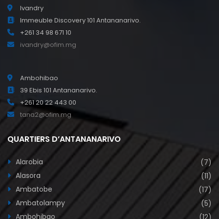
Ambohibao
39 Ebis 101 Antananarivo.
+261 20 22 443 00
tana2@ofim.mg
QUARTIERS D’ANTANANARIVO
Alarobia
(7)
Alasora
(11)
Ambatobe
(17)
Ambatolampy
(5)
Ambohibao
(12)
Ambohibe
(1)
Ambohidratrimo
(17)
Ambohijanahary
(5)
Ambohitrarahaba
(3)