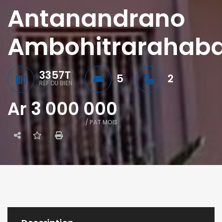
Antanandrano
Ambohitrarahab
3357T
5
2
RÉF DU BIEN
Ar 3 000 000
/ PAT MOIS