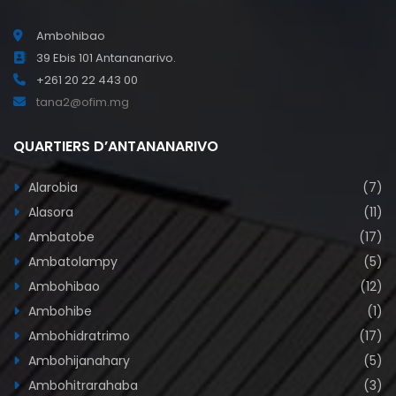
Ambohibao
39 Ebis 101 Antananarivo.
+261 20 22 443 00
tana2@ofim.mg
QUARTIERS D’ANTANANARIVO
Alarobia
(7)
Alasora
(11)
Ambatobe
(17)
Ambatolampy
(5)
Ambohibao
(12)
Ambohibe
(1)
Ambohidratrimo
(17)
Ambohijanahary
(5)
Ambohitrarahaba
(3)