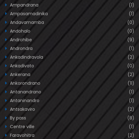
Ampandrana
(1)
Ampasamadinika
(1)
Andavamamba
(0)
Andohalo
(0)
Androhibe
(9)
Androndra
(1)
Ankadindravola
(2)
Ankadivato
(0)
Ankerana
(2)
Ankorondrano
(11)
Antanandrano
(1)
Antaninandro
(1)
Antsakaviro
(2)
By pass
(8)
Centre ville
(1)
Faravohitra
(2)