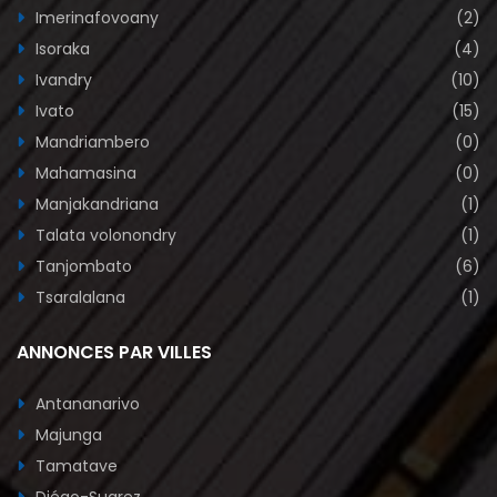
Imerinafovoany
(2)
Isoraka
(4)
Ivandry
(10)
Ivato
(15)
Mandriambero
(0)
Mahamasina
(0)
Manjakandriana
(1)
Talata volonondry
(1)
Tanjombato
(6)
Tsaralalana
(1)
ANNONCES PAR VILLES
Antananarivo
Majunga
Tamatave
Diégo-Suarez