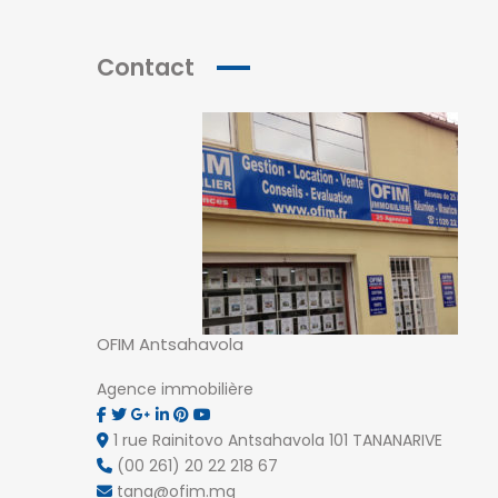
Contact
NOS AGENCES
OFIM Antsahavola
Antsahavola
1, rue Rainotovo 101 Antananarivo.
Agence immobilière
+261 20 22 218 67
tana@ofim.mg
1 rue Rainitovo Antsahavola 101 TANANARIVE
(00 261) 20 22 218 67
tana@ofim.mg