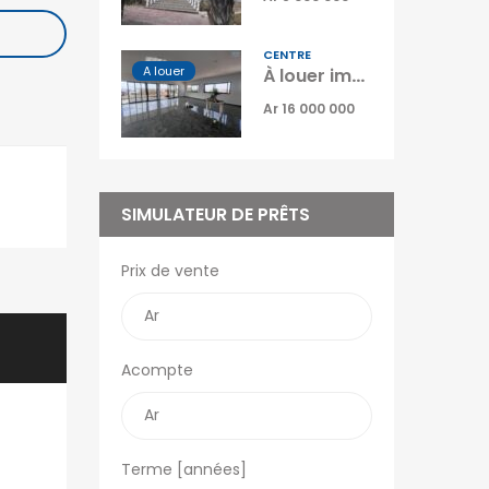
OFIM Annonces
Vidéos
CENTRE
OFIM Top Annonces
A louer
À louer immeuble R+2 situé dans un secteur dynamique à Talatamaty Madagascar
Immobilier Ouest la
Ar 16 000 000
Réunion
Le Blog d’OFIM
Madagascar
SIMULATEUR DE PRÊTS
Prix de vente
Acompte
Terme [années]