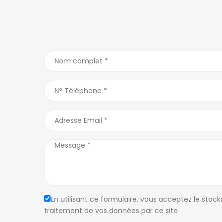
QUARTIERS D’ANTANANARIVO
ANNONCES PA
Alarobia
(7)
Ankadivato
(0)
Antananariv
Alasora
(11)
Ankerana
(2)
Majunga
Ambatobe
(17)
Ankorondrano
(11)
Tamatave
Ambatolampy
(5)
Antanandrano
(1)
En utilisant ce formulaire, vous acceptez le stock
MADAGASCA
traitement de vos données par ce site
Ambohibao
(12)
Antaninandro
(1)