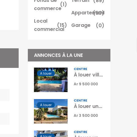
Fonds de
Terrain
(89)
(1)
commerce
Appartement
(50)
Local
(15)
Garage
(0)
commercial
ANNONCES À LA UNE
CENTRE
A louer
À louer villa T4 meublée avec piscine et jardin située à Analamahitsy Ilafy Tananarive
Ar 9 500 000
CENTRE
A louer
À louer une superbe villa de plain-pied T4 semi-meublée avec piscine située à Ambatobe Manazary Madagascar
Ar 3 500 000
CENTRE
A louer